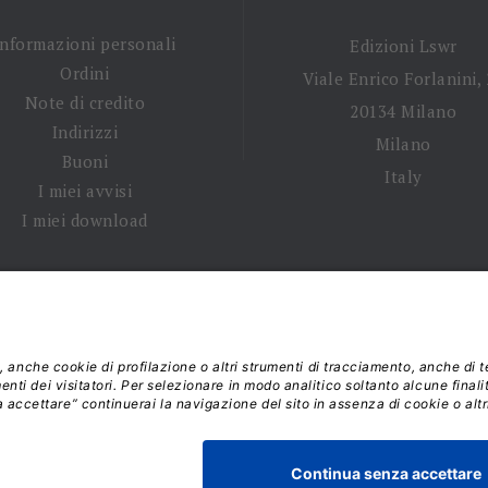
Informazioni personali
Edizioni Lswr
Ordini
Viale Enrico Forlanini,
Note di credito
20134 Milano
Indirizzi
Milano
Buoni
Italy
I miei avvisi
I miei download
 tempi di spedizione
|
Diritto di recesso
|
Privacy policy
|
Ter
 2026 - La Tribuna S.r.l. | P.IVA 01702840180 | C.F. 011074603
Responsabile della Protezione dei Dati: dpo@lswr.it
Viale Enrico Forlanini, 21 - 20134 Milano (MI)
ordinilswr@lswr.it - 02.88184.270