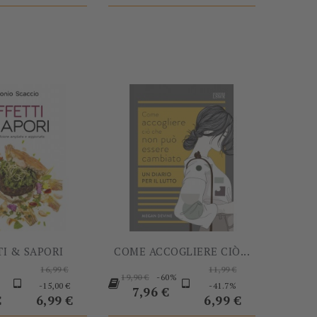
-15,00 €
-60%
TI & SAPORI
COME ACCOGLIERE CIÒ...
zo
Prezzo
Prezzo
16,99 €
11,99 €
Prezzo
-60%
19,90 €
Prezzo
base
Prezzo
base
Prezzo
-15,00 €
-41.7%
base
Prezzo
7,96 €
€
6,99 €
6,99 €