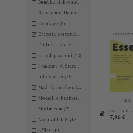
Bambini si diventa
(4)
Brindiamo alla conoscenza!🍺
(27)
Catalogo
(8)
Crescita personale
(36)

Cultura e società
(36)
Grandi passioni
(72)
I manuali di Stefano Anselmo
(6)
Informatica
(55)
Made for makers
(13)

Modelli di business
(57)
ESS
Multimedia
(2)
Prezzo
-60%
19,90 €
base
Prezzo
7,96 €
Natural LifeStyle
(4)
Office
(10)