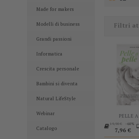
Made for makers
Modelli di business
Filtri at
Grandi passioni
Informatica
Crescita personale
Bambini si diventa
Natural LifeStyle
Webinar
PELLE A
Prezzo
-60%
19,90 €
Catalogo
base
Prezzo
7,96 €