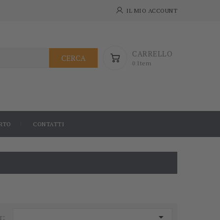
IL MIO ACCOUNT
CARRELLO
CERCA
0 Item
RTO
CONTATTI

r: