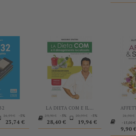
-5%
-5%
32
LA DIETA COM E IL...
AFFET
rezzo
Prezzo
Prezzo
Prezzo
Prezzo
Prezzo
Prezzo
Prez
-5%
-5%
-5%
24,99 €
29,90 €
20,99 €
24,90 €
base
base
base
base
23,74 €
28,40 €
19,94 €
-15,00 €
9,90 