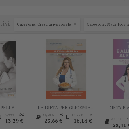
-60%
-5%
tivi
Categorie: Crescita personale
Categorie: Made for m

 PELLE
LA DIETA PER GLICEMIA...
DIETA E
Prezzo
Prezzo
Prezzo
Prezzo
Prezzo
Prezzo
-5%
-5%
-5%
13,99 €
24,90 €
16,99 €
Prezzo
-
base
base
base
29,90 €
13,29 €
23,66 €
16,14 €
base
28,40 