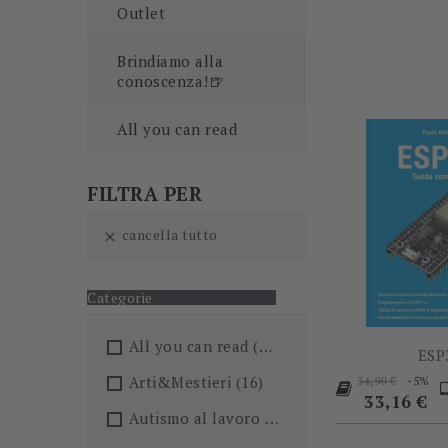
Outlet
Brindiamo alla
conoscenza!🍺
All you can read
FILTRA PER
cancella tutto

Categorie
All you can read
(205)
ESP
Prezzo
P
Arti&Mestieri
(16)
-5%
34,90 €
base
33,16 €
Autismo al lavoro
(5)