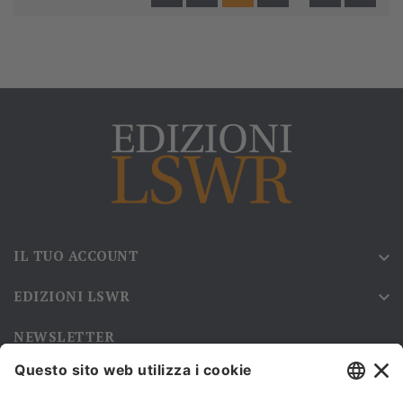
IL TUO ACCOUNT

EDIZIONI LSWR

NEWSLETTER
Iscriviti alla nostra newsletter e rimani sempre aggiornato sulle
promozioni!