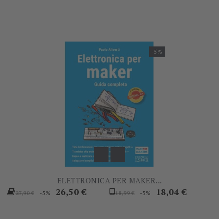
-5%
ELETTRONICA PER MAKER...
Prezzo
Prezzo
Prezzo
Prezzo
26,50 €
18,04 €
-5%
-5%
27,90 €
18,99 €
base
base