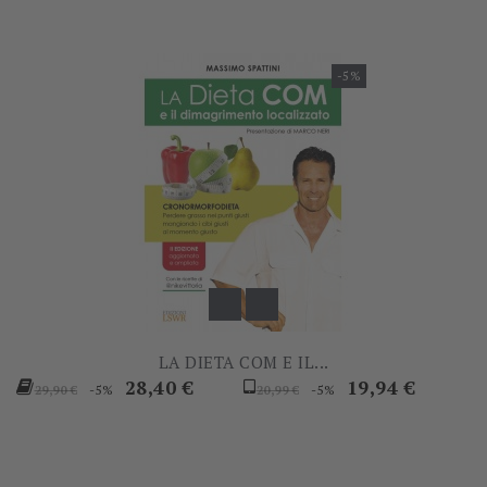
-5%
LA DIETA COM E IL...
Prezzo
Prezzo
Prezzo
Prezzo
28,40 €
19,94 €
-5%
-5%
29,90 €
20,99 €
base
base