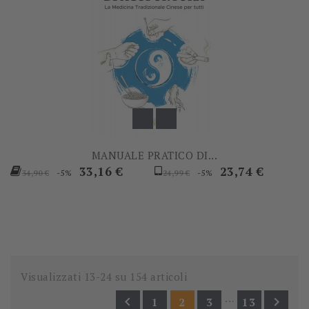
MANUALE PRATICO DI...
Prezzo
Prezzo
Prezzo
Prezzo
33,16 €
23,74 €
-5%
-5%
34,90 €
24,99 €
base
base
Visualizzati 13-24 su 154 articoli
…


1
2
3
13