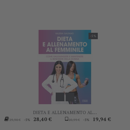
base
base
-5%
DIETA E ALLENAMENTO AL...
Prezzo
Prezzo
Prezzo
Prezzo
28,40 €
19,94 €
-5%
-5%
29,90 €
20,99 €
base
base