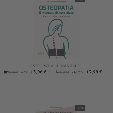
OSTEOPATIA. IL MANUALE...
Prezzo
Prezzo
Prezzo
Prezzo
13,96 €
13,99 €
-60%
-44.02%
34,90 €
24,99 €
base
base
-60%