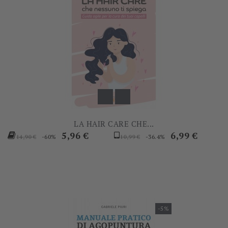
LA HAIR CARE CHE...
Prezzo
Prezzo
Prezzo
Prezzo
5,96 €
6,99 €
-60%
-36.4%
14,90 €
10,99 €
base
base
-5%