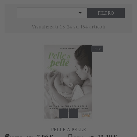

FILTRO
Visualizzati 13-24 su 154 articoli
-60%
PELLE A PELLE
Prezzo
Prezzo
Prezzo
Prezzo
7,96 €
13,29 €