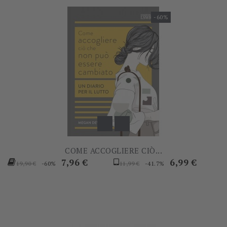
-60%
COME ACCOGLIERE CIÒ...
Prezzo
Prezzo
Prezzo
Prezzo
7,96 €
6,99 €
-60%
-41.7%
19,90 €
11,99 €
base
base