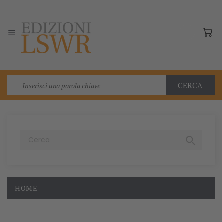

CERCA

HOME