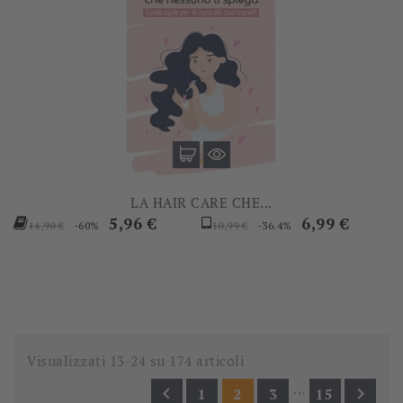
LA HAIR CARE CHE...
Prezzo
Prezzo
Prezzo
Prezzo
5,96 €
6,99 €
-60%
-36.4%
14,90 €
10,99 €
base
base
Visualizzati 13-24 su 174 articoli
…


1
2
3
15