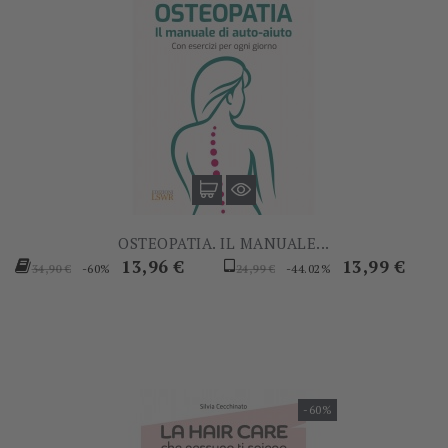
OSTEOPATIA. IL MANUALE...
Prezzo
Prezzo
Prezzo
Prezzo
13,96 €
13,99 €
-60%
-44.02%
34,90 €
24,99 €
base
base
-60%