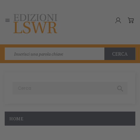

CERCA

HOME