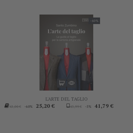
-60%
L'ARTE DEL TAGLIO
Prezzo
Prezzo
Prezzo
Prezzo
25,20 €
41,79 €
-60%
-5%
63,00 €
43,99 €
base
base