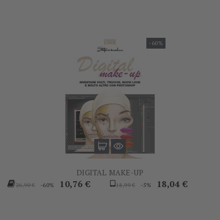
-60%
DIGITAL MAKE-UP
Prezzo
Prezzo
Prezzo
Prezzo
10,76 €
18,04 €
-60%
-5%
26,90 €
18,99 €
base
base