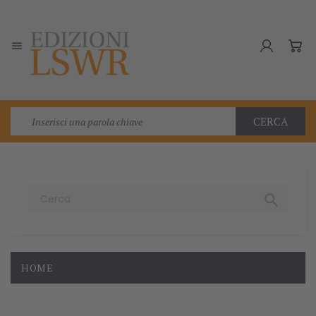

CERCA

HOME