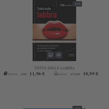
-60%
TUTTO SULLE LABBRA
Prezzo
Prezzo
Prezzo
Prezzo
11,96 €
10,99 €
-60%
-47.64%
29,90 €
20,99 €
base
base
-60%