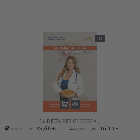
base
base
-5%
LA DIETA PER GLICEMIA...
Prezzo
Prezzo
Prezzo
Prezzo
23,66 €
16,14 €
-5%
-5%
24,90 €
16,99 €
base
base