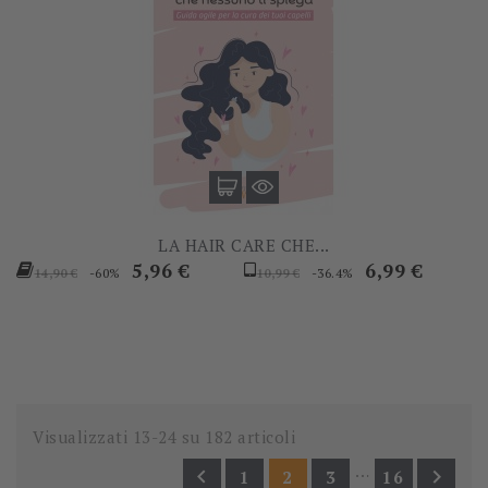
LA HAIR CARE CHE...
Prezzo
Prezzo
Prezzo
Prezzo
5,96 €
6,99 €
-60%
-36.4%
14,90 €
10,99 €
base
base
Visualizzati 13-24 su 182 articoli
…


1
2
3
16