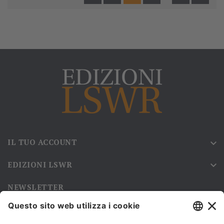
IL TUO ACCOUNT

EDIZIONI LSWR

NEWSLETTER
Iscriviti alla nostra newsletter e rimani sempre aggiornato sulle
promozioni!