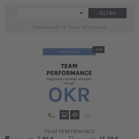

FILTRO
Visualizzati 13-24 su 182 articoli
-60%
TEAM PERFORMANCE
Prezzo
Prezzo
Prezzo
Prezzo
7,96 €
13,29 €