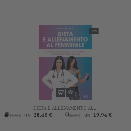
-5%
DIETA E ALLENAMENTO AL...
Prezzo
Prezzo
Prezzo
Prezzo
28,40 €
19,94 €
-5%
-5%
29,90 €
20,99 €
base
base