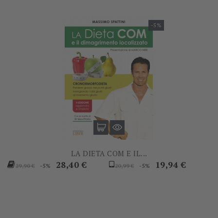
-5%
LA DIETA COM E IL...
Prezzo
Prezzo
Prezzo
Prezzo
28,40 €
19,94 €
-5%
-5%
29,90 €
20,99 €
base
base