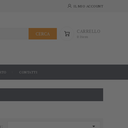
IL MIO ACCOUNT
CARRELLO
CERCA
0 Item
RTO
CONTATTI

r: