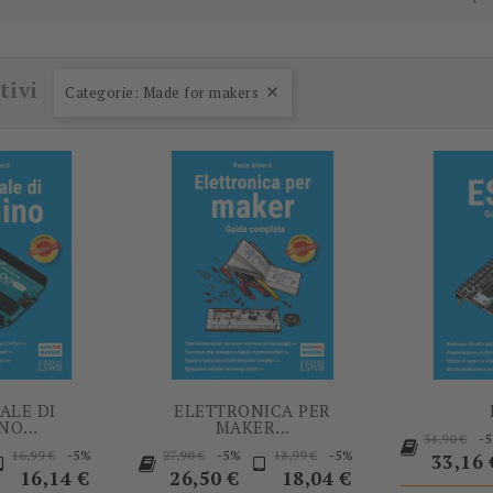
-5%
-5%
tivi
Categorie: Made for makers

ALE DI
ELETTRONICA PER
NO...
MAKER...
Prezzo
-
34,90 €
rezzo
Prezzo
Prezzo
Prezzo
Prezzo
Prezzo
Prezzo
-5%
-5%
-5%
16,99 €
27,90 €
18,99 €
base
33,16 
base
base
base
16,14 €
26,50 €
18,04 €