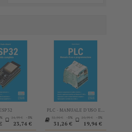
-5%
-5%
ESP32
PLC - MANUALE D'USO E...
Prezzo
Prezzo
Prezzo
Prezzo
Prezzo
Prezzo
Prezzo
5%
-5%
-5%
-5%
24,99 €
32,90 €
20,99 €
base
base
base
€
23,74 €
31,26 €
19,94 €