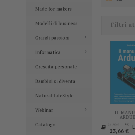
Made for makers
Modelli di business
Filtri at
Grandi passioni
Informatica
Crescita personale
Bambini si diventa
Natural LifeStyle
Webinar
IL MANU
ARDUI
Prezzo
P
Catalogo
-5%
24,90 €
base
23,66 €