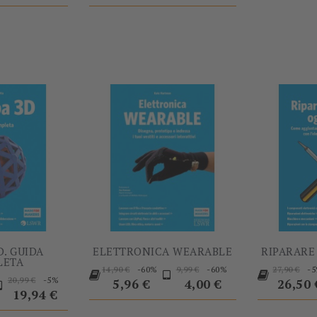
-5%
-60%
D. GUIDA
ELETTRONICA WEARABLE
RIPARARE 
LETA
Prezzo
Prezzo
Prezzo
Prezzo
-60%
-60%
-
14,90 €
9,99 €
27,90 €
rezzo
Prezzo
Prezzo
-5%
20,99 €
base
Prezzo
base
base
5,96 €
4,00 €
26,50 
base
19,94 €