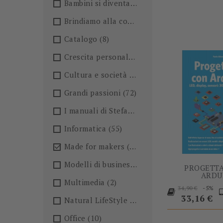
Bambini si diventa
(4)
Brindiamo alla conoscenza!🍺
(27)
Catalogo
(8)
Crescita personale
(36)
Cultura e società
(36)
Grandi passioni
(72)
I manuali di Stefano Anselmo
(6)
Informatica
(55)
Made for makers
(13)

Modelli di business
(57)
PROGETT
ARDU
Multimedia
(2)
Prezzo
P
-5%
34,90 €
base
33,16 €
Natural LifeStyle
(4)
Office
(10)