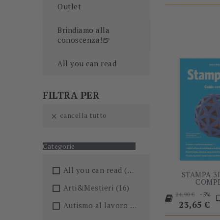
Outlet
Brindiamo alla
conoscenza!🍺
All you can read
FILTRA PER
cancella tutto

Categorie
All you can read
(205)
STAMPA 3
COMP
Arti&Mestieri
(16)
Prezzo
P
-5%
24,90 €
base
23,65 €
Autismo al lavoro
(5)