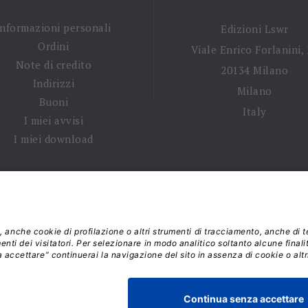
Informazioni personali
Edizioni Lswr
Ordini
Viale Enrico Forlanini,
Note di credito
20134 Milano
Indirizzi
Milano
Buoni
Italy
I miei avvisi
I miei download
 tempi di spedizione
|
Diritto di recesso
|
Privacy policy
|
Ter
 2026 - La Tribuna S.r.l. | P.IVA 01702840180 | C.F. 011074603
Responsabile della Protezione dei Dati: dpo@lswr.it
Viale Enrico Forlanini, 21 - 20134 Milano (MI)
ordinilswr@lswr.it - 02.88184.270