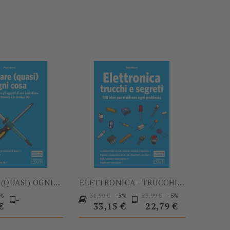
-5%
-5%
(QUASI) OGNI...
ELETTRONICA - TRUCCHI...
Prezzo
Prezzo
Prezzo
Prezzo
Prezzo
5%
-5%
-5%
34,90 €
23,99 €
-
base
base
€
33,15 €
22,79 €