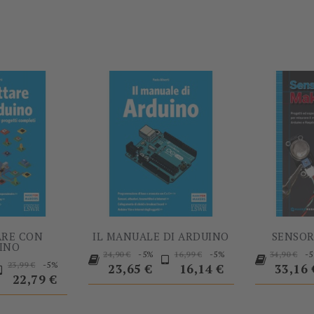
-5%
-5%
ARE CON
IL MANUALE DI ARDUINO
SENSOR
INO
Prezzo
Prezzo
Prezzo
Prezzo
Prezzo
-5%
-5%
-
24,90 €
16,99 €
34,90 €
rezzo
Prezzo
Prezzo
-5%
23,99 €
base
base
base
23,65 €
16,14 €
33,16 
base
22,79 €