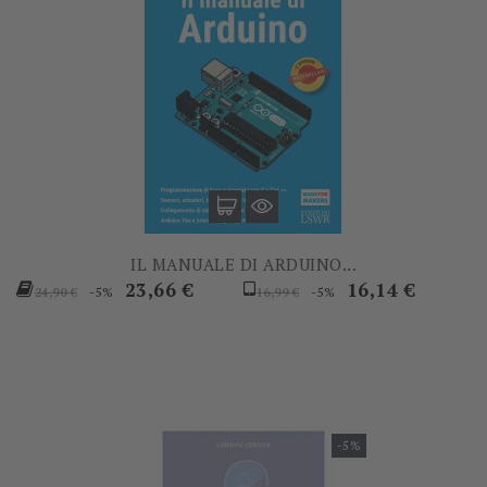
IL MANUALE DI ARDUINO...
Prezzo
Prezzo
Prezzo
Prezzo
23,66 €
16,14 €
-5%
-5%
24,90 €
16,99 €
base
base
-5%