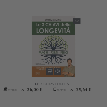
-5%
LE 3 CHIAVI DELLA...
Prezzo
Prezzo
Prezzo
Prezzo
36,00 €
25,64 €
-5%
-5%
37,90 €
26,99 €
base
base