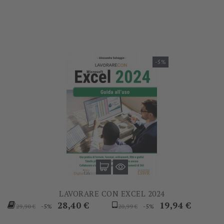
base
base
-5%
LAVORARE CON EXCEL 2024
Prezzo
Prezzo
Prezzo
Prezzo
28,40 €
19,94 €
-5%
-5%
29,90 €
20,99 €
base
base