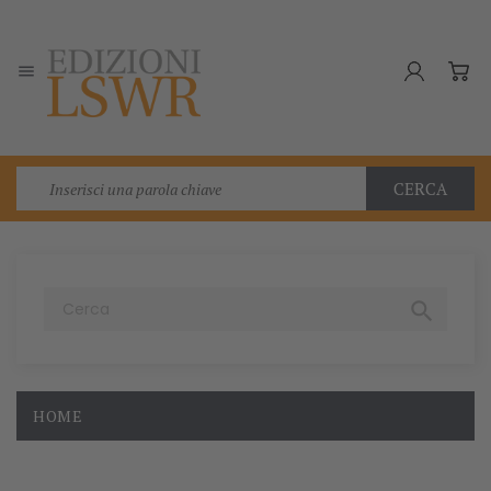

CERCA

HOME