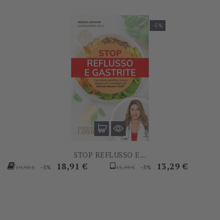
-5%
STOP REFLUSSO E...
Prezzo
Prezzo
Prezzo
Prezzo
18,91 €
13,29 €
-5%
-5%
19,90 €
13,99 €
base
base