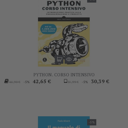
PYTHON. CORSO INTENSIVO
Prezzo
Prezzo
Prezzo
Prezzo
42,65 €
30,39 €
-5%
-5%
44,90 €
31,99 €
base
base
-5%