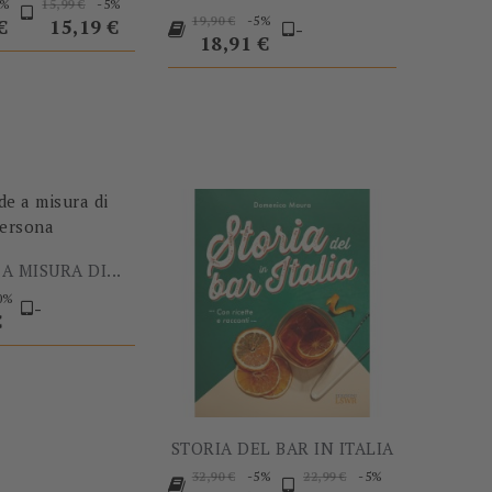
Prezzo
Prezzo
Prezzo
5%
-5%
15,99 €
Prezzo
Prezzo
-5%
base
19,90 €
€
15,19 €
-
base
18,91 €
-60%
-5%
A MISURA DI...
0%
-
o
€
STORIA DEL BAR IN ITALIA
Prezzo
Prezzo
Prezzo
Prezzo
-5%
-5%
32,90 €
22,99 €