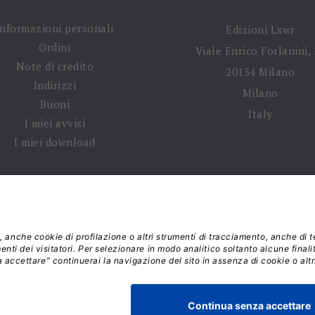
Informazioni personali
Edizioni Lswr
Ordini
Viale Enrico Forlanini,
Note di credito
20134 Milano
Indirizzi
Milano
Buoni
Italy
I miei avvisi
I miei download
 tempi di spedizione
|
Diritto di recesso
|
Privacy policy
|
Ter
 2026 - La Tribuna S.r.l. | P.IVA 01702840180 | C.F. 011074603
Responsabile della Protezione dei Dati: dpo@lswr.it
Viale Enrico Forlanini, 21 - 20134 Milano (MI)
ordinilswr@lswr.it - 02.88184.270