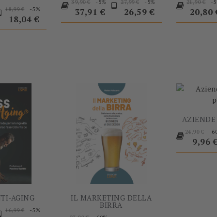
Prezzo
Prezzo
Prezzo
Prezzo
Prezzo
-5%
-5%
-
39,90 €
27,99 €
21,90 €
rezzo
Prezzo
Prezzo
-5%
18,99 €
base
base
base
37,91 €
26,59 €
20,80 
base
18,04 €
-5%
-60%
AZIENDE 
Prezzo
-6
24,90 €
base
Prezz
9,96 
NTI-AGING
IL MARKETING DELLA
BIRRA
rezzo
Prezzo
Prezzo
-5%
16,99 €
Prezzo