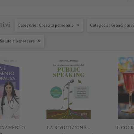
tivi
Categorie: Crescita personale
Categorie: Grandi passi

-5%
-5%
 Salute e benessere

LENAMENTO
LA RIVOLUZIONE...
IL COCK
..