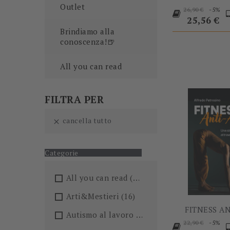
Outlet
Prezzo
P
-5%
26,90 €
base
25,56 €
Brindiamo alla
conoscenza!🍺
All you can read
FILTRA PER
cancella tutto

Categorie
All you can read
(205)
Arti&Mestieri
(16)
FITNESS A
Autismo al lavoro
(5)
Prezzo
P
-5%
22,90 €