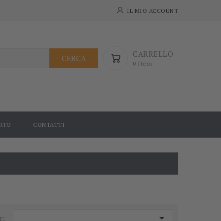
IL MIO ACCOUNT
CARRELLO
CERCA
0 Item
RTO
CONTATTI

r: