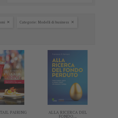
oni
Categorie: Modelli di business


-5%
-5%
TAIL PAIRING
ALLA RICERCA DEL
FONDO...