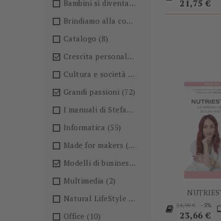
base
21,75 €
Bambini si diventa
(4)
Brindiamo alla conoscenza!🍺
(27)
Catalogo
(8)
Crescita personale
(36)

Cultura e società
(36)
Grandi passioni
(72)

I manuali di Stefano Anselmo
(6)
Informatica
(55)
Made for makers
(13)
Modelli di business
(57)

Multimedia
(2)
NUTRIES
Natural LifeStyle
(4)
Prezzo
P
-5%
24,90 €
base
23,66 €
Office
(10)