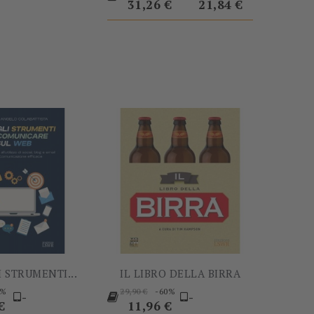
base
base
31,26 €
21,84 €
-5%
-60%
I STRUMENTI...
IL LIBRO DELLA BIRRA
Prezzo
Prezzo
5%
-60%
29,90 €
-
-
base
Prezzo
€
11,96 €