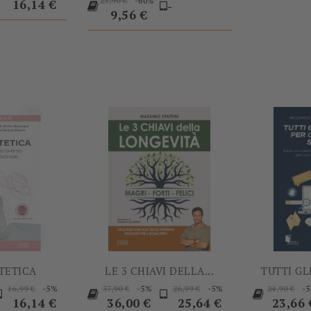
-60%
base
23,90 €
16,14 €
-
base
Prezzo
9,56 €
-5%
-5%
TETICA
LE 3 CHIAVI DELLA...
TUTTI GL
rezzo
Prezzo
Prezzo
Prezzo
Prezzo
Prezzo
Prezzo
Prezzo
-5%
-5%
-5%
-
16,99 €
37,90 €
26,99 €
24,90 €
base
base
base
base
16,14 €
36,00 €
25,64 €
23,66 