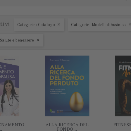
tivi
Categorie: Catalogo
Categorie: Modelli di business

-5%
-5%
 Salute e benessere

LENAMENTO
ALLA RICERCA DEL
FITNES
..
FONDO...