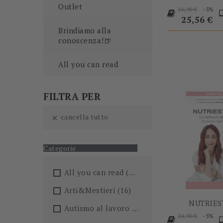
Outlet
Prezzo
P
-5%
26,90 €
base
25,56 €
Brindiamo alla
conoscenza!🍺
All you can read
FILTRA PER
cancella tutto

Categorie
All you can read
(205)
Arti&Mestieri
(16)
NUTRIES
Autismo al lavoro
(5)
Prezzo
P
-5%
24,90 €