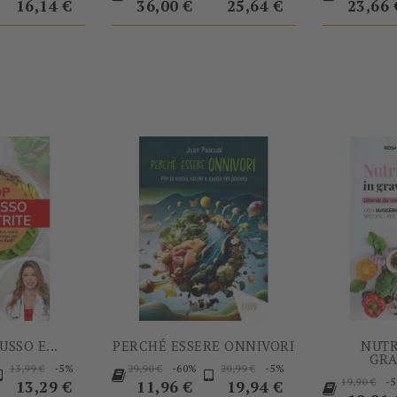
base
base
base
base
16,14 €
36,00 €
25,64 €
23,66 
-5%
-60%
USSO E...
PERCHÉ ESSERE ONNIVORI
NUTR
GRA
rezzo
Prezzo
Prezzo
Prezzo
Prezzo
Prezzo
-5%
-60%
-5%
13,99 €
29,90 €
20,99 €
Prezzo
-
base
base
Prezzo
base
19,90 €
13,29 €
11,96 €
19,94 €