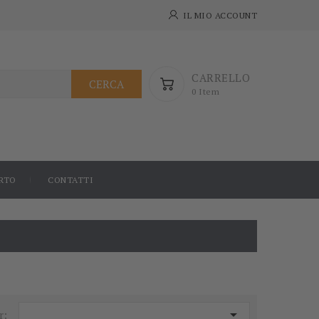
IL MIO ACCOUNT
CARRELLO
CERCA
0 Item
RTO
CONTATTI

r: