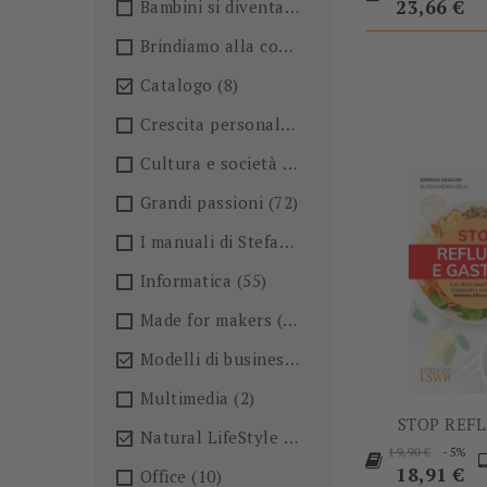
base
23,66 €
Bambini si diventa
(4)
Brindiamo alla conoscenza!🍺
(27)
Catalogo
(8)

Crescita personale
(36)
Cultura e società
(36)
Grandi passioni
(72)
I manuali di Stefano Anselmo
(6)
Informatica
(55)
Made for makers
(13)
Modelli di business
(57)

Multimedia
(2)
STOP REFL
Natural LifeStyle
(4)

Prezzo
P
-5%
19,90 €
base
18,91 €
Office
(10)