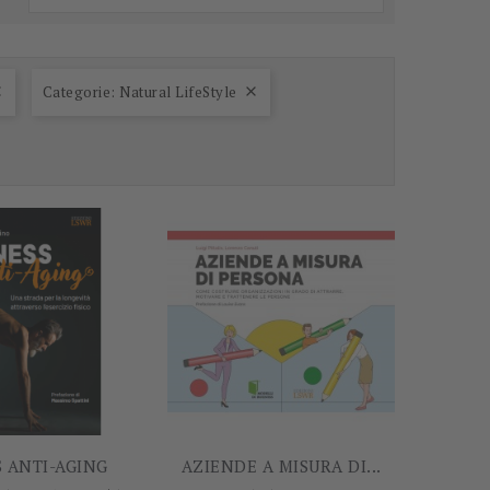
Categorie: Natural LifeStyle


-5%
-60%
S ANTI-AGING
AZIENDE A MISURA DI...