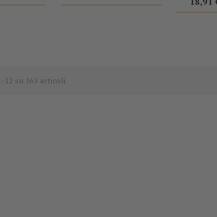
base
18,91 
1-12 su 165 articoli