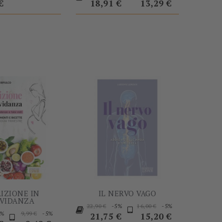
base
base
€
18,91 €
13,29 €
-5%
-5%
IZIONE IN
IL NERVO VAGO
VIDANZA
Prezzo
Prezzo
Prezzo
Prezzo
-5%
-5%
22,90 €
16,00 €
Prezzo
Prezzo
Prezzo
5%
-5%
9,99 €
base
base
21,75 €
15,20 €