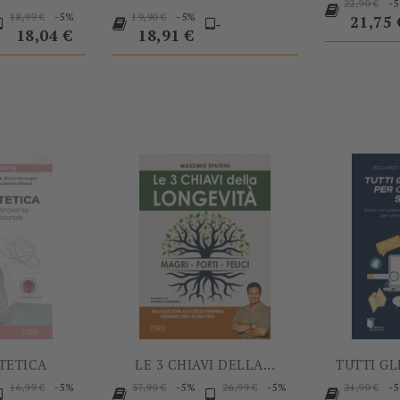
Prezzo
-
22,90 €
rezzo
Prezzo
Prezzo
Prezzo
Prezzo
-5%
-5%
18,99 €
19,90 €
base
21,75 
-
base
base
18,04 €
18,91 €
-5%
-5%
TETICA
LE 3 CHIAVI DELLA...
TUTTI GL
rezzo
Prezzo
Prezzo
Prezzo
Prezzo
Prezzo
Prezzo
Prezzo
-5%
-5%
-5%
-
16,99 €
37,90 €
26,99 €
24,90 €