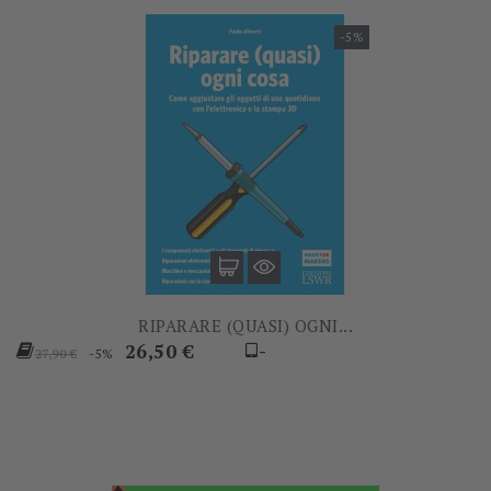
-5%
RIPARARE (QUASI) OGNI...
Prezzo
Prezzo
26,50 €
-
-5%
27,90 €
base