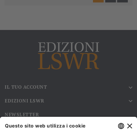
IL TUO ACCOUNT

EDIZIONI LSWR

NEWSLETTER
Iscriviti alla nostra newsletter e rimani sempre aggiornato sulle
promozioni!