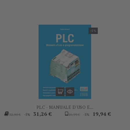
-5%
PLC - MANUALE D'USO E...
Prezzo
Prezzo
Prezzo
Prezzo
31,26 €
19,94 €
-5%
-5%
32,90 €
20,99 €
base
base