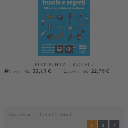
ELETTRONICA - TRUCCHI...
Prezzo
Prezzo
Prezzo
Prezzo
33,15 €
22,79 €
-5%
-5%
34,90 €
23,99 €
base
base
Visualizzati 1-12 su 17 articoli

1
2