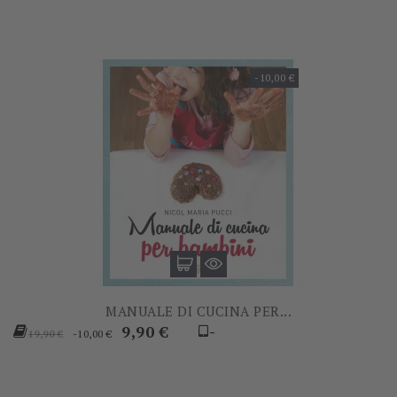
-10,00 €
MANUALE DI CUCINA PER...
Prezzo
Prezzo
9,90 €
-
-10,00 €
19,90 €
base