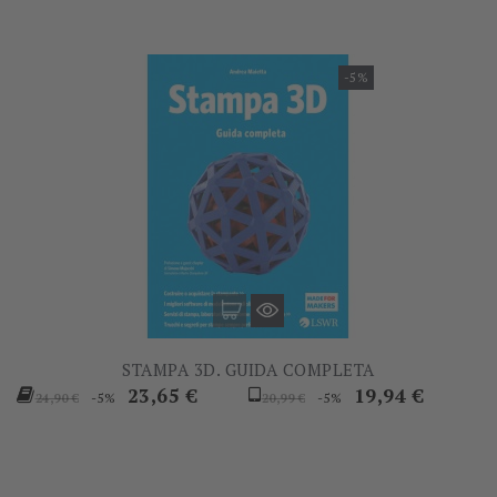
-5%
STAMPA 3D. GUIDA COMPLETA
Prezzo
Prezzo
Prezzo
Prezzo
23,65 €
19,94 €
-5%
-5%
24,90 €
20,99 €
base
base