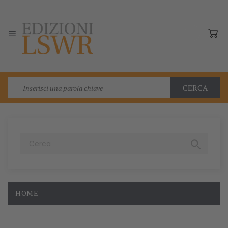

CERCA

HOME