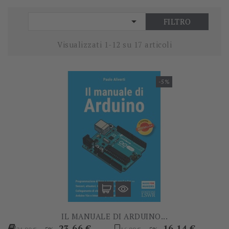

FILTRO
Visualizzati 1-12 su 17 articoli
-5%
IL MANUALE DI ARDUINO...
Prezzo
Prezzo
Prezzo
Prezzo
23,66 €
16,14 €