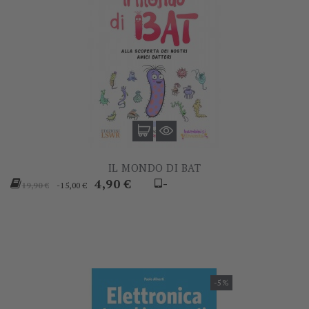
IL MONDO DI BAT
Prezzo
Prezzo
4,90 €
-
-15,00 €
19,90 €
base
-5%