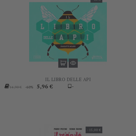
IL LIBRO DELLE API
Prezzo
Prezzo
5,96 €
-
-60%
14,90 €
base
-15,00 €