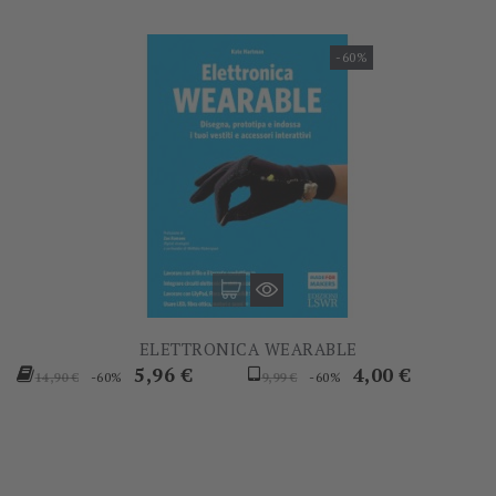
-60%
ELETTRONICA WEARABLE
Prezzo
Prezzo
Prezzo
Prezzo
5,96 €
4,00 €
-60%
-60%
14,90 €
9,99 €
base
base