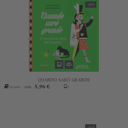
-60%
QUANDO SARÒ GRANDE
Prezzo
Prezzo
5,96 €
-
-60%
14,90 €
base
-60%