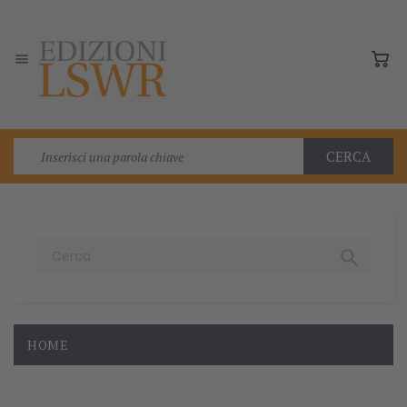

CERCA

HOME