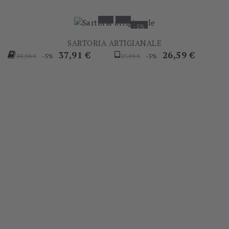
-5%
SARTORIA ARTIGIANALE
Prezzo
Prezzo
Prezzo
Prezzo
37,91 €
26,59 €
-5%
-5%
39,90 €
27,99 €
base
base