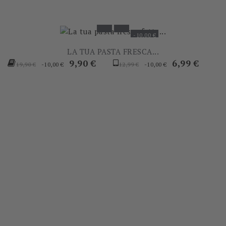
-10,00 €
LA TUA PASTA FRESCA...
Prezzo
Prezzo
Prezzo
Prezzo
9,90 €
6,99 €
-10,00 €
-10,00 €
19,90 €
12,99 €
base
base