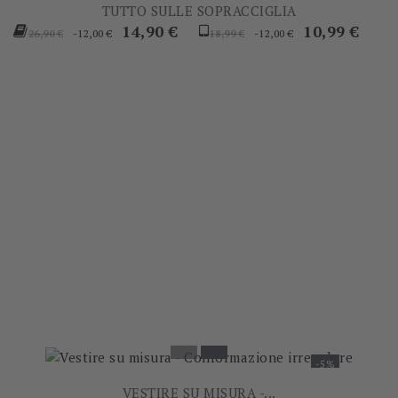
TUTTO SULLE SOPRACCIGLIA
Prezzo
Prezzo
Prezzo
Prezzo
14,90 €
10,99 €
-12,00 €
-12,00 €
26,90 €
18,99 €
base
base
-5%
VESTIRE SU MISURA -...