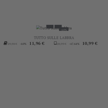
-60%
TUTTO SULLE LABBRA
Prezzo
Prezzo
Prezzo
Prezzo
11,96 €
10,99 €
-60%
-47.64%
29,90 €
20,99 €
base
base