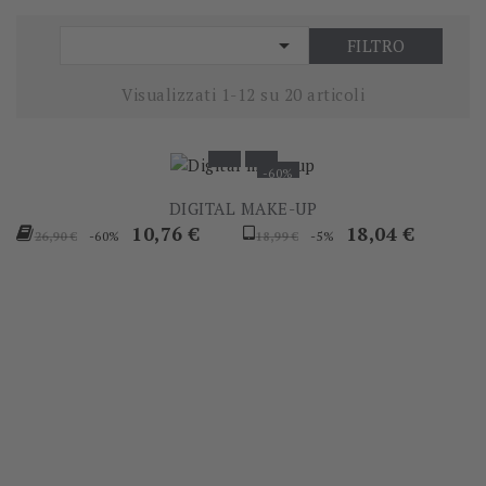

FILTRO
Visualizzati 1-12 su 20 articoli
-60%
DIGITAL MAKE-UP
Prezzo
Prezzo
Prezzo
Prezzo
10,76 €
18,04 €
-60%
-5%
26,90 €
18,99 €
base
base