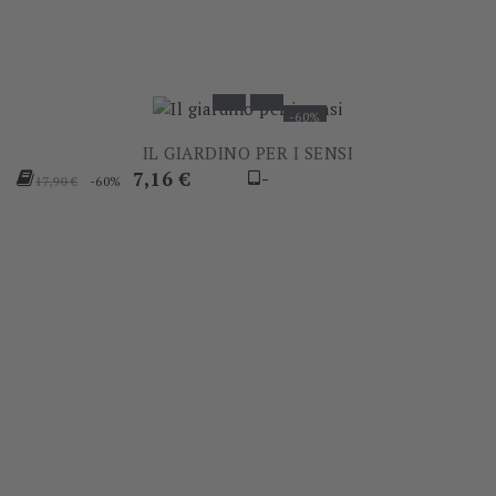
-60%
IL GIARDINO PER I SENSI
Prezzo
Prezzo
7,16 €
-
-60%
17,90 €
base