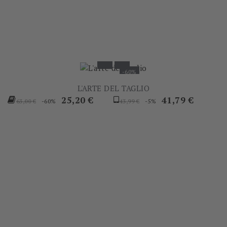
-60%
L'ARTE DEL TAGLIO
Prezzo
Prezzo
Prezzo
Prezzo
25,20 €
41,79 €
-60%
-5%
63,00 €
43,99 €
base
base