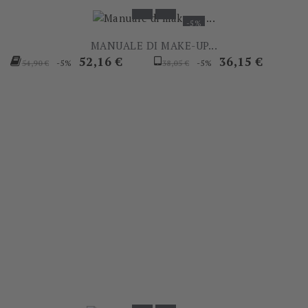
-5%
MANUALE DI MAKE-UP...
Prezzo
Prezzo
Prezzo
Prezzo
52,16 €
36,15 €
-5%
-5%
54,90 €
38,05 €
base
base