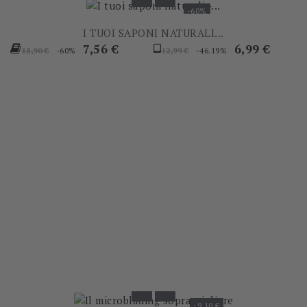
-60%
I TUOI SAPONI NATURALI...
Prezzo
Prezzo
Prezzo
Prezzo
7,56 €
6,99 €
-60%
-46.19%
18,90 €
12,99 €
base
base
-9,10 €