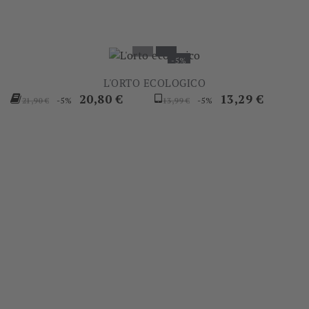
-5%
L'ORTO ECOLOGICO
Prezzo
Prezzo
Prezzo
Prezzo
20,80 €
13,29 €
-5%
-5%
21,90 €
13,99 €
base
base