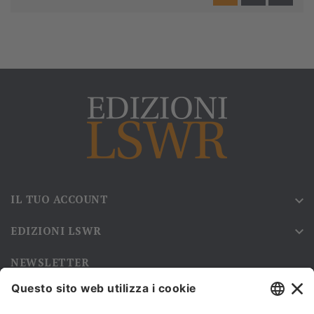
IL TUO ACCOUNT

EDIZIONI LSWR

NEWSLETTER
Iscriviti alla nostra newsletter e rimani sempre aggiornato sulle
promozioni!