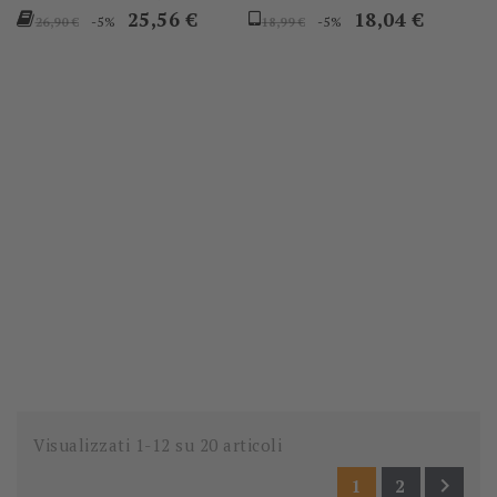
Prezzo
Prezzo
Prezzo
Prezzo
25,56 €
18,04 €
-5%
-5%
26,90 €
18,99 €
base
base
Visualizzati 1-12 su 20 articoli

1
2