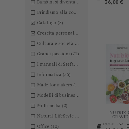
base
36,00 €
Bambini si diventa
(4)
Brindiamo alla conoscenza!🍺
(27)
Catalogo
(8)

Crescita personale
(36)

Cultura e società
(36)
Grandi passioni
(72)
I manuali di Stefano Anselmo
(6)
Informatica
(55)
Made for makers
(13)
Modelli di business
(57)
Multimedia
(2)
NUTRIZI
Natural LifeStyle
(4)
GRAVI
Prezzo
P
-5%
19,90 €
Office
(10)