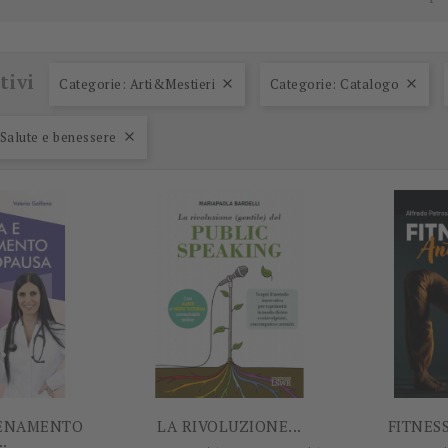
tivi
Categorie: Arti&Mestieri
Categorie: Catalogo


-5%
-5%
 Salute e benessere

LENAMENTO
LA RIVOLUZIONE...
FITNES
..