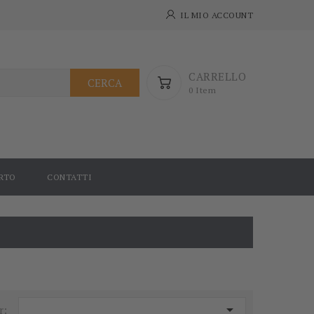
IL MIO ACCOUNT
CARRELLO
CERCA
0 Item
RTO
CONTATTI

r: