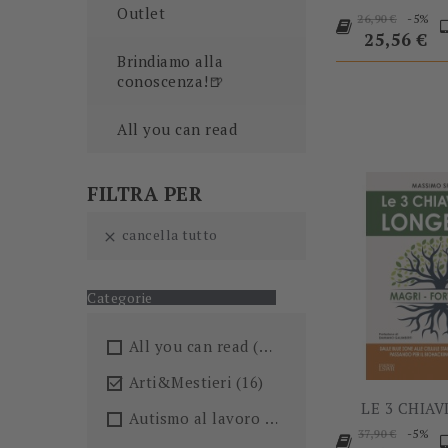
Outlet
Prezzo
P
-5%
26,90 €
base
25,56 €
Brindiamo alla
conoscenza!🍺
All you can read
FILTRA PER
cancella tutto

Categorie
All you can read
(205)
Arti&Mestieri
(16)

LE 3 CHIAVI
Autismo al lavoro
(5)
Prezzo
P
-5%
37,90 €