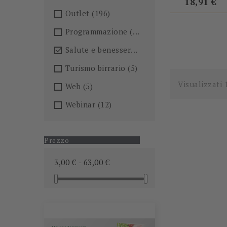
base
18,91 €
Outlet
(196)
Programmazione
(26)
Salute e benessere
(101)

Turismo birrario
(5)
Visualizzati 
Web
(5)
Webinar
(12)
Prezzo
3,00 € - 63,00 €