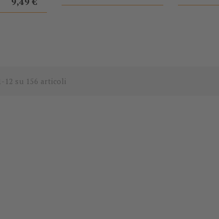
base
9,49 €
1-12 su 156 articoli