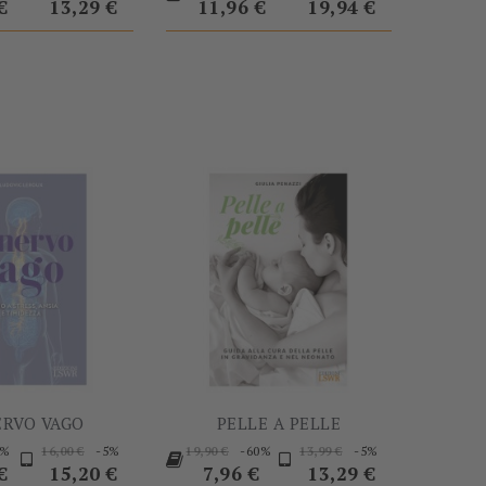
base
base
Prezzo
base
€
13,29 €
11,96 €
19,94 €
-5%
-60%
ERVO VAGO
PELLE A PELLE
Prezzo
Prezzo
Prezzo
Prezzo
Prezzo
Prezzo
5%
-5%
-60%
-5%
16,00 €
19,90 €
13,99 €
base
base
Prezzo
base
€
15,20 €
7,96 €
13,29 €