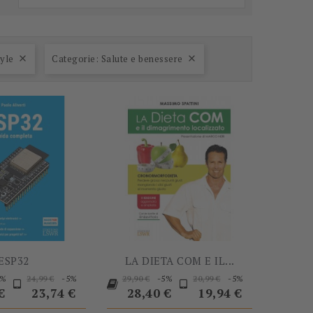
-5%
-5%
tyle
Categorie: Salute e benessere


ESP32
LA DIETA COM E IL...
Prezzo
Prezzo
Prezzo
Prezzo
Prezzo
Prezzo
Prezzo
5%
-5%
-5%
-5%
24,99 €
29,90 €
20,99 €
base
base
base
€
23,74 €
28,40 €
19,94 €