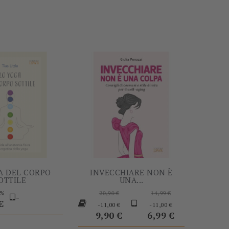
-5%
-11,00 €
A DEL CORPO
INVECCHIARE NON È
OTTILE
UNA...
Prezzo
Prezzo
Prezzo
5%
20,90 €
14,99 €
-
base
Prezzo
base
Prezzo
€
-11,00 €
-11,00 €
9,90 €
6,99 €