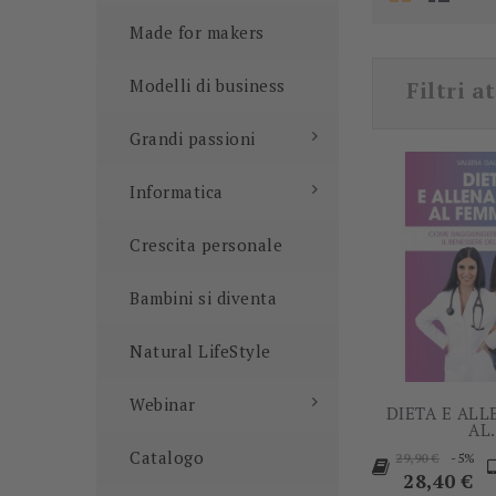
Made for makers
Modelli di business
Filtri at
Grandi passioni
Informatica
Crescita personale
Bambini si diventa
Natural LifeStyle
Webinar
DIETA E AL
AL.
Prezzo
P
Catalogo
-5%
29,90 €
base
28,40 €