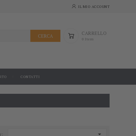
IL MIO ACCOUNT
CARRELLO
CERCA
0 Item
RTO
CONTATTI

r: