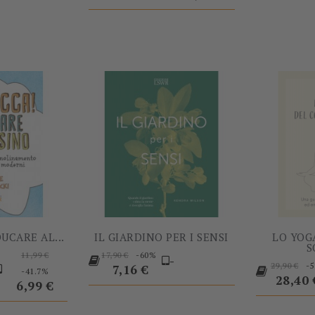
-60%
-60%
UCARE AL...
IL GIARDINO PER I SENSI
LO YOG
S
Prezzo
Prezzo
-60%
11,99 €
17,90 €
-
Prezzo
-
base
Prezzo
base
Prezzo
29,90 €
7,16 €
-41.7%
base
28,40 
6,99 €