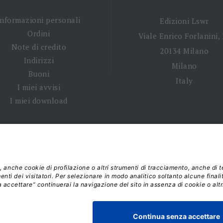
Informazioni personali
Edizioni Lswr
Ordini
Viale Enrico Forlanini,
Note di credito
20134 Milano
Indirizzi
Milano
Buoni
Italy
I miei avvisi
I miei download
 tempi di spedizione
|
Diritto di recesso
|
Privacy policy
|
Ter
 2026 - La Tribuna S.r.l. | P.IVA 01702840180 | C.F. 011074603
Responsabile della Protezione dei Dati: dpo@lswr.it
Viale Enrico Forlanini, 21 - 20134 Milano (MI)
ordinilswr@lswr.it - 02.88184.270