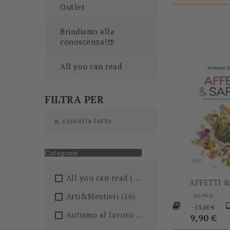
Outlet
Brindiamo alla
conoscenza!🍺
All you can read
FILTRA PER
cancella tutto

Categorie
All you can read
(205)
AFFETTI 
Prezzo
Arti&Mestieri
(16)
24,90 €
base
Pr
-15,00 €
Autismo al lavoro
(5)
9,90 €