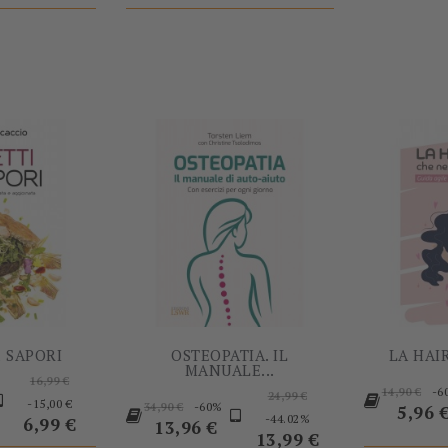
-15,00 €
-60%
& SAPORI
OSTEOPATIA. IL
LA HAIR
MANUALE...
Prezzo
16,99 €
Prezzo
Prezzo
-6
14,90 €
ezzo
base
Prezzo
24,99 €
Prezzo
-15,00 €
-60%
34,90 €
base
Prezz
5,96 
base
Prezzo
-44.02%
6,99 €
base
Prezzo
13,96 €
13,99 €