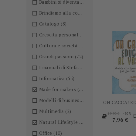
Bambini si diventa
(4)
Brindiamo alla conoscenza!🍺
(27)
Catalogo
(8)
Crescita personale
(36)
Cultura e società
(36)
Grandi passioni
(72)
I manuali di Stefano Anselmo
(6)
Informatica
(55)
Made for makers
(13)

Modelli di business
(57)
OH CACCA! ED
Multimedia
(2)
Prezzo
-60%
19,90 €
base
Prezzo
7,96 €
Natural LifeStyle
(4)

Office
(10)