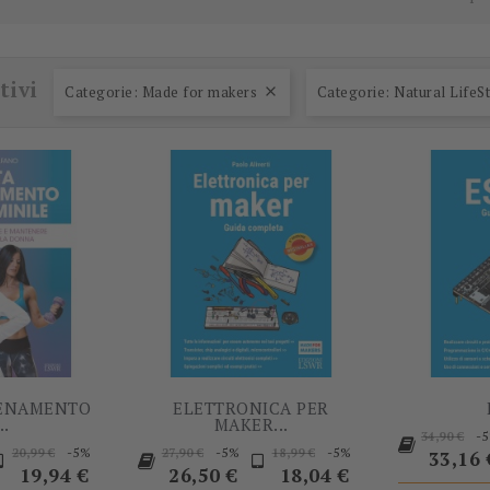
-5%
-5%
tivi
Categorie: Made for makers
Categorie: Natural LifeS

LENAMENTO
ELETTRONICA PER
..
MAKER...
Prezzo
-
34,90 €
rezzo
Prezzo
Prezzo
Prezzo
Prezzo
Prezzo
Prezzo
-5%
-5%
-5%
20,99 €
27,90 €
18,99 €
base
33,16 
base
base
base
19,94 €
26,50 €
18,04 €