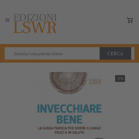

CERCA
-5%