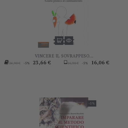
VINCERE IL SOVRAPPESO...
Prezzo
Prezzo
Prezzo
Prezzo
23,66 €
16,06 €
-5%
-5%
24,90 €
16,90 €
base
base
-5%