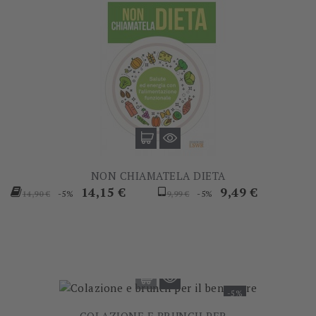
NON CHIAMATELA DIETA
Prezzo
Prezzo
Prezzo
Prezzo
14,15 €
9,49 €
-5%
-5%
14,90 €
9,99 €
base
base
-5%