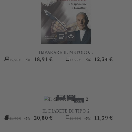
IMPARARE IL METODO...
Prezzo
Prezzo
Prezzo
Prezzo
18,91 €
12,34 €
-5%
-5%
19,90 €
12,99 €
base
base
-5%
IL DIABETE DI TIPO 2
Prezzo
Prezzo
Prezzo
Prezzo
20,80 €
11,39 €
-5%
-5%
21,90 €
11,99 €
base
base