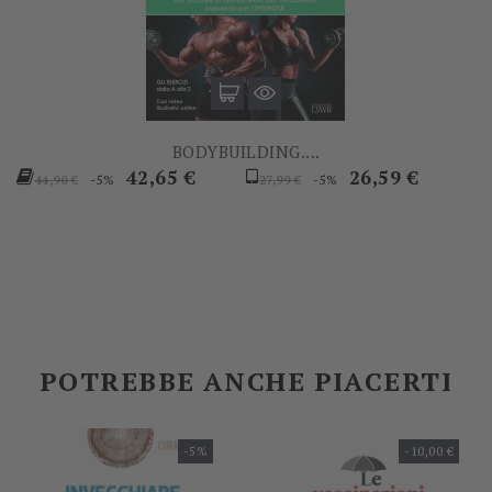
BODYBUILDING....
Prezzo
Prezzo
Prezzo
Prezzo
42,65 €
26,59 €
-5%
-5%
44,90 €
27,99 €
base
base
POTREBBE ANCHE PIACERTI
-5%
-10,00 €