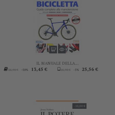
IL MANUALE DELLA...
Prezzo
Prezzo
Prezzo
Prezzo
13,45 €
25,56 €
-50%
-5%
26,90 €
26,90 €
base
base
-10,00 €