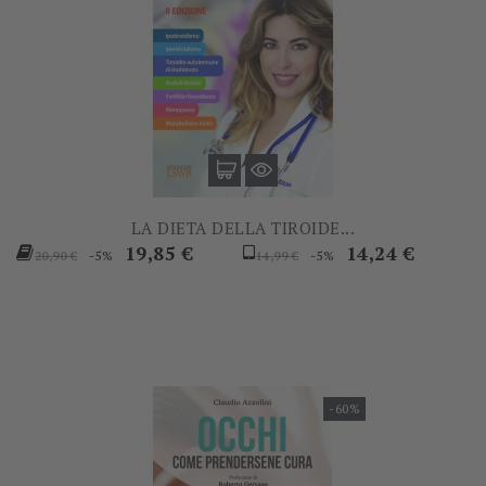
LA DIETA DELLA TIROIDE...
Prezzo
Prezzo
Prezzo
Prezzo
19,85 €
14,24 €
-5%
-5%
20,90 €
14,99 €
base
base
-60%