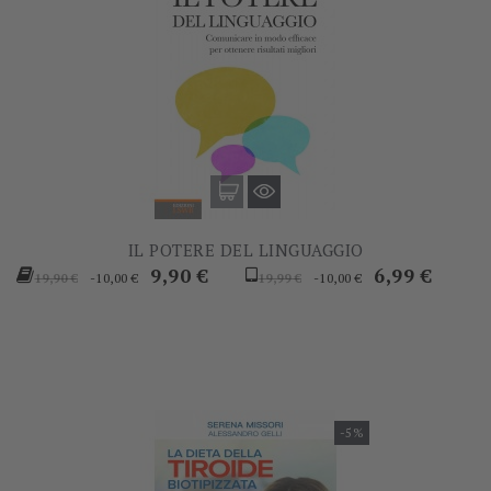
IL POTERE DEL LINGUAGGIO
Prezzo
Prezzo
Prezzo
Prezzo
9,90 €
6,99 €
-10,00 €
-10,00 €
19,90 €
19,99 €
base
base
-5%