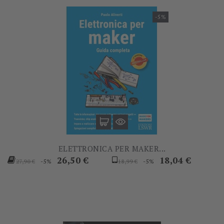
-5%
ELETTRONICA PER MAKER...
Prezzo
Prezzo
Prezzo
Prezzo
26,50 €
18,04 €
-5%
-5%
27,90 €
18,99 €
base
base