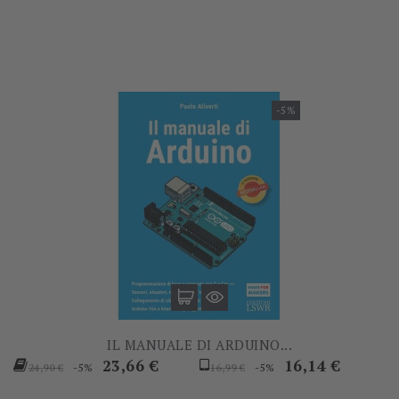
base
base
-5%
IL MANUALE DI ARDUINO...
Prezzo
Prezzo
Prezzo
Prezzo
23,66 €
16,14 €
-5%
-5%
24,90 €
16,99 €
base
base