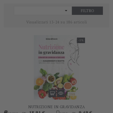

FILTRO
Visualizzati 13-24 su 186 articoli
-5%
NUTRIZIONE IN GRAVIDANZA
Prezzo
Prezzo
Prezzo
Prezzo
18,91 €
9,49 €