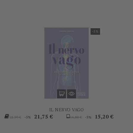
-5%
IL NERVO VAGO
Prezzo
Prezzo
Prezzo
Prezzo
21,75 €
15,20 €
-5%
-5%
22,90 €
16,00 €
base
base