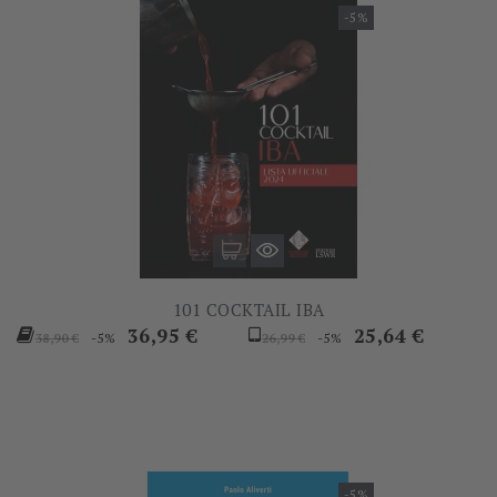
-5%
101 COCKTAIL IBA
Prezzo
Prezzo
Prezzo
Prezzo
36,95 €
25,64 €
-5%
-5%
38,90 €
26,99 €
base
base
-5%