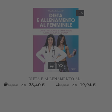
-5%
DIETA E ALLENAMENTO AL...
Prezzo
Prezzo
Prezzo
Prezzo
28,40 €
19,94 €
-5%
-5%
29,90 €
20,99 €
base
base