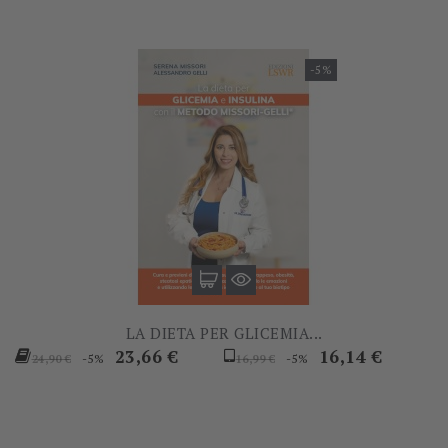
-5%
LA DIETA PER GLICEMIA...
Prezzo
Prezzo
Prezzo
Prezzo
23,66 €
16,14 €
-5%
-5%
24,90 €
16,99 €
base
base