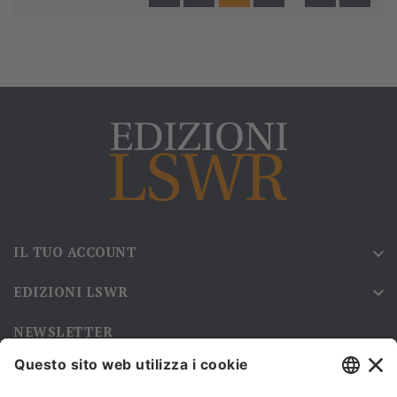
IL TUO ACCOUNT

EDIZIONI LSWR

NEWSLETTER
Iscriviti alla nostra newsletter e rimani sempre aggiornato sulle
promozioni!