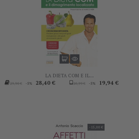
LA DIETA COM E IL...
Prezzo
Prezzo
Prezzo
Prezzo
28,40 €
19,94 €
-5%
-5%
29,90 €
20,99 €
base
base
-15,00 €