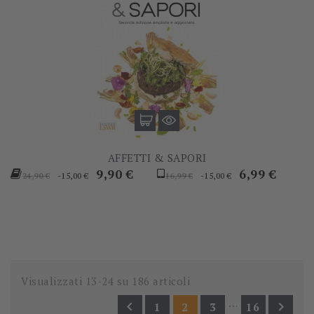
AFFETTI & SAPORI
Prezzo
Prezzo
Prezzo
Prezzo
9,90 €
6,99 €
-15,00 €
-15,00 €
24,90 €
16,99 €
base
base
Visualizzati 13-24 su 186 articoli
…


1
2
3
16