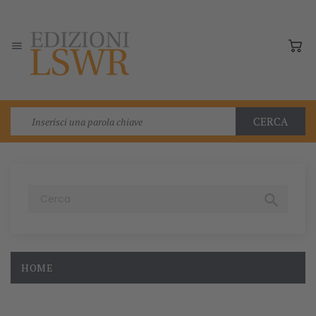

CERCA

HOME