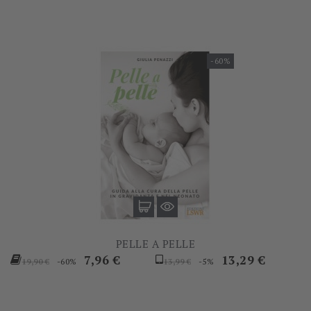
-60%
PELLE A PELLE
Prezzo
Prezzo
Prezzo
Prezzo
7,96 €
13,29 €
-60%
-5%
19,90 €
13,99 €
base
base