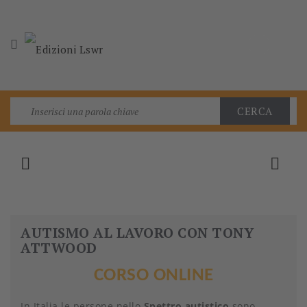

CERCA


AUTISMO AL LAVORO CON TONY
ATTWOOD
CORSO ONLINE
In Italia le persone nello
Spettro autistico
sono