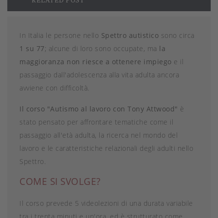
In Italia le persone nello
Spettro autistico
sono circa
1 su 77
; alcune di loro sono occupate, ma
la
maggioranza non riesce a ottenere impiego
e il
passaggio dall'adolescenza alla vita adulta ancora
avviene con difficoltà.
Il corso "Autismo al lavoro con Tony Attwood"
è
stato pensato per affrontare tematiche come il
passaggio all'età adulta, la ricerca nel mondo del
lavoro e le caratteristiche relazionali degli adulti nello
Spettro.
COME SI SVOLGE?
Il corso prevede 5 videolezioni di una durata variabile
tra i trenta minuti e un'ora, ed è strutturato come