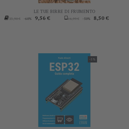
LE TUE BIRRE DI FRUMENTO
Prezzo
Prezzo
Prezzo
Prezzo
9,56 €
8,50 €
-60%
-50%
23,90 €
16,99 €
base
base
-5%