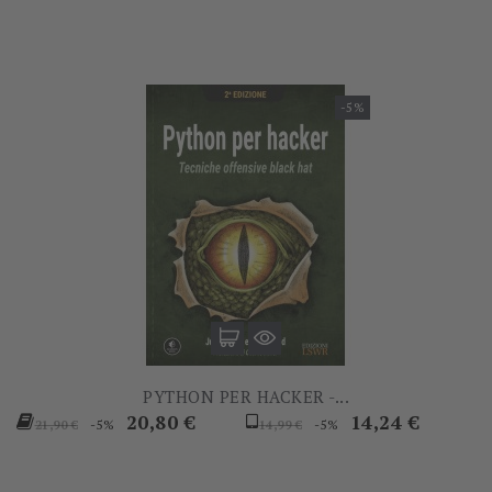
-5%
PYTHON PER HACKER -...
Prezzo
Prezzo
Prezzo
Prezzo
20,80 €
14,24 €
-5%
-5%
21,90 €
14,99 €
base
base