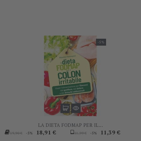
base
base
-5%
LA DIETA FODMAP PER IL...
Prezzo
Prezzo
Prezzo
Prezzo
18,91 €
11,39 €
-5%
-5%
19,90 €
11,99 €
base
base