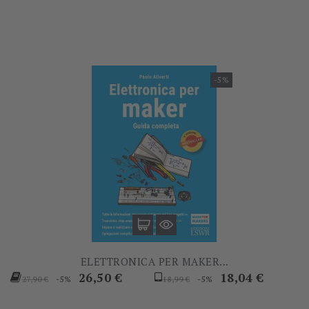
-5%
ELETTRONICA PER MAKER...
Prezzo
Prezzo
Prezzo
Prezzo
26,50 €
18,04 €
-5%
-5%
27,90 €
18,99 €
base
base