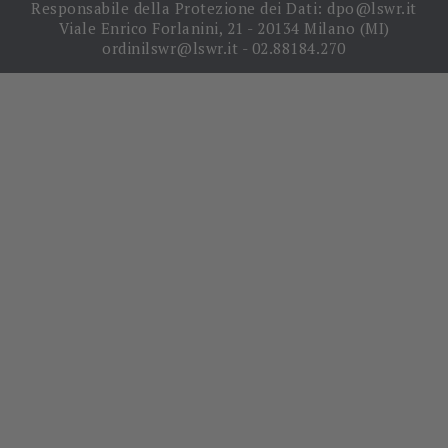
Responsabile della Protezione dei Dati: dpo@lswr.it
Viale Enrico Forlanini, 21 - 20134 Milano (MI)
ordinilswr@lswr.it - 02.88184.270