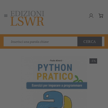

CERCA
-5%