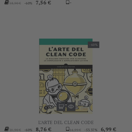
Prezzo
Prezzo
7,56 €
-
-60%
18,90 €
base
-60%
L’ARTE DEL CLEAN CODE
Prezzo
Prezzo
Prezzo
Prezzo
8,76 €
6,99 €
-60%
-53.37%
21,90 €
14,99 €