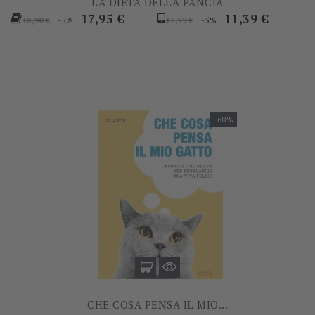
LA DIETA DELLA PANCIA
Prezzo
Prezzo
Prezzo
Prezzo
17,95 €
11,39 €
-5%
-5%
18,90 €
11,99 €
base
base
-60%
CHE COSA PENSA IL MIO...