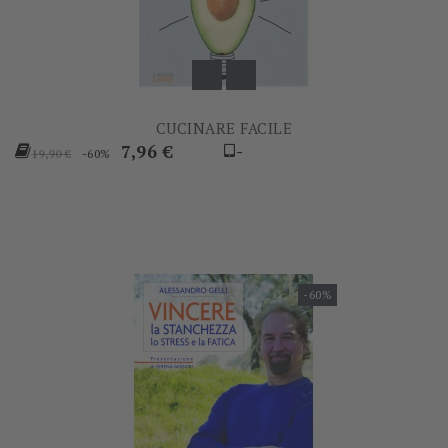
CUCINARE FACILE
Prezzo
Prezzo
7,96 €
-
-60%
19,90 €
base
-60%