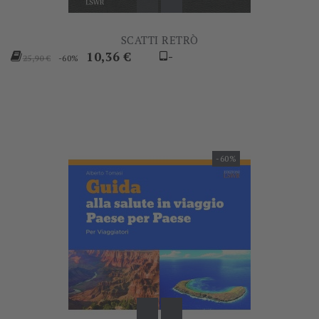
SCATTI RETRÒ
Prezzo
Prezzo
10,36 €
-
-60%
25,90 €
base
-60%