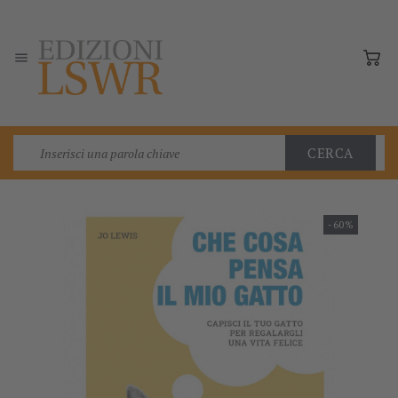

CERCA
-60%