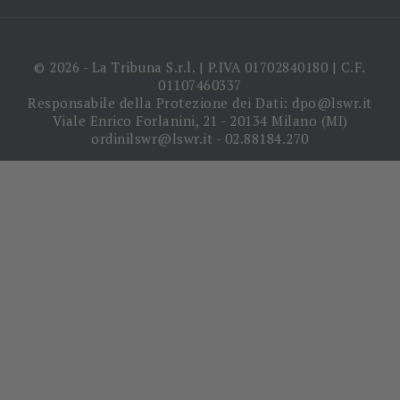
© 2026 - La Tribuna S.r.l. | P.IVA 01702840180 | C.F.
01107460337
Responsabile della Protezione dei Dati: dpo@lswr.it
Viale Enrico Forlanini, 21 - 20134 Milano (MI)
ordinilswr@lswr.it - 02.88184.270