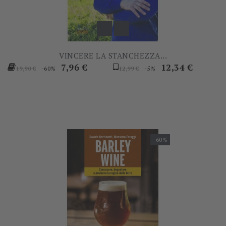
VINCERE LA STANCHEZZA...
Prezzo
Prezzo
Prezzo
Prezzo
7,96 €
12,34 €
-60%
-5%
19,90 €
12,99 €
base
base
-60%