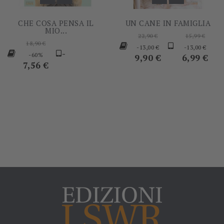
CHE COSA PENSA IL
UN CANE IN FAMIGLIA
MIO...
Prezzo
Prezzo
22,90 €
15,99 €
Prezzo
18,90 €
base
Prezzo
base
Pre
-13,00 €
-13,00 €
base
Prezzo
-
-60%
9,90 €
6,99 €
7,56 €