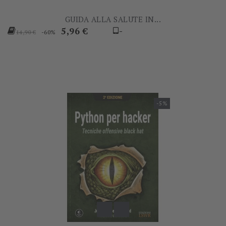
GUIDA ALLA SALUTE IN...
Prezzo
Prezzo
5,96 €
-
-60%
14,90 €
base
-5%