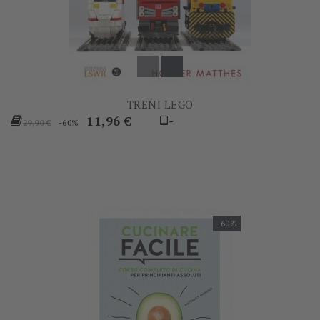
TRENI LEGO
Prezzo
Prezzo
11,96 €
-
-60%
29,90 €
base
-60%