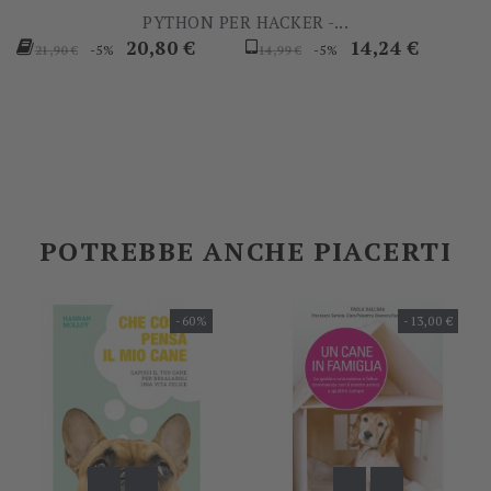
PYTHON PER HACKER -...
Prezzo
Prezzo
Prezzo
Prezzo
20,80 €
14,24 €
-5%
-5%
21,90 €
14,99 €
base
base
POTREBBE ANCHE PIACERTI
-60%
-13,00 €