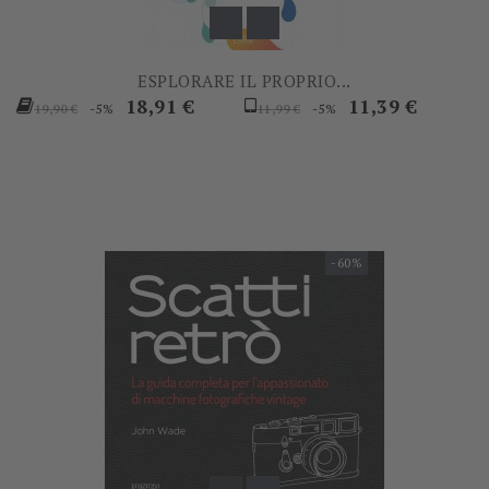
ESPLORARE IL PROPRIO...
Prezzo
Prezzo
Prezzo
Prezzo
18,91 €
11,39 €
-5%
-5%
19,90 €
11,99 €
base
base
-60%