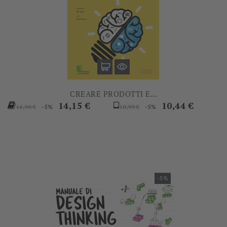
CREARE PRODOTTI E...
Prezzo
Prezzo
Prezzo
Prezzo
14,15 €
10,44 €
-5%
-5%
14,90 €
10,99 €
base
base
-5%