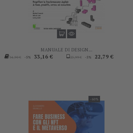
MANUALE DI DESIGN...
Prezzo
Prezzo
Prezzo
Prezzo
33,16 €
22,79 €
-5%
-5%
34,90 €
23,99 €
base
base
-60%