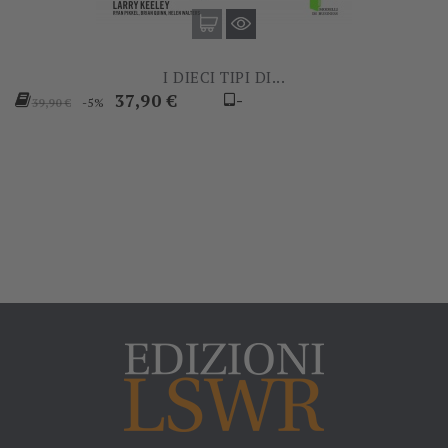
I DIECI TIPI DI...
Prezzo
Prezzo
37,90 €
-
-5%
39,90 €
base