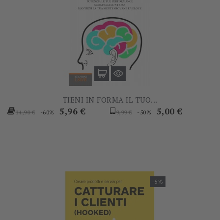
TIENI IN FORMA IL TUO...
Prezzo
Prezzo
Prezzo
Prezzo
5,96 €
5,00 €
-60%
-50%
14,90 €
9,99 €
base
base
-5%