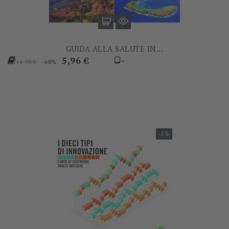
GUIDA ALLA SALUTE IN...
Prezzo
Prezzo
5,96 €
-
-60%
14,90 €
base
-5%