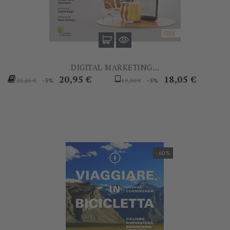
DIGITAL MARKETING...
Prezzo
Prezzo
Prezzo
Prezzo
20,95 €
18,05 €
-5%
-5%
22,05 €
19,00 €
base
base
-60%