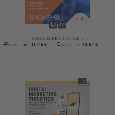
FARE BUSINESS CON GLI...
Prezzo
Prezzo
Prezzo
Prezzo
10,76 €
18,04 €
-60%
-5%
26,90 €
18,99 €
base
base
-5%