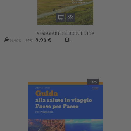
VIAGGIARE IN BICICLETTA
Prezzo
Prezzo
9,96 €
-
-60%
24,90 €
base
-60%