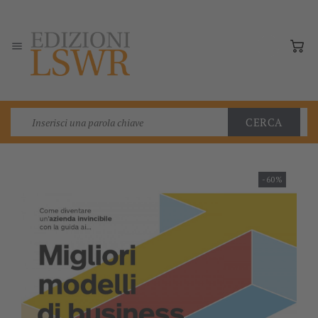

CERCA
-60%