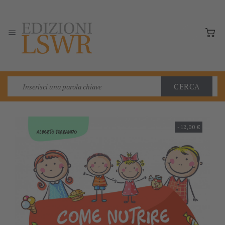

CERCA
-12,00 €