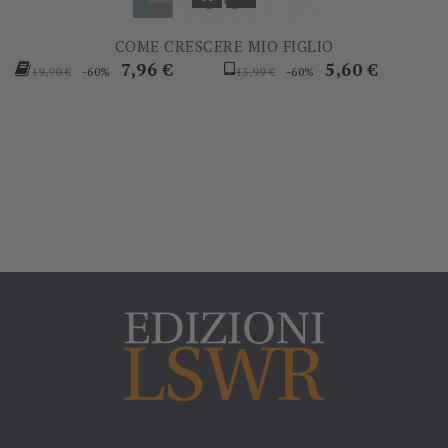
COME CRESCERE MIO FIGLIO
Prezzo
Prezzo
Prezzo
Prezzo
7,96 €
5,60 €
-60%
-60%
19,90 €
13,99 €
base
base