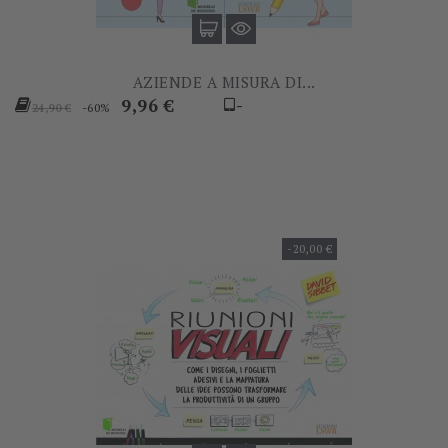
AZIENDE A MISURA DI...
Prezzo
Prezzo
9,96 €
-
-60%
24,90 €
base
-20,00 €