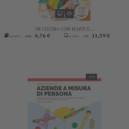
IN CUCINA CON MARTI E...
Prezzo
Prezzo
Prezzo
Prezzo
6,76 €
11,39 €
-60%
-5%
16,90 €
11,99 €
base
base
-60%