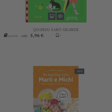
QUANDO SARÒ GRANDE
Prezzo
Prezzo
5,96 €
-
-60%
14,90 €
base
-60%