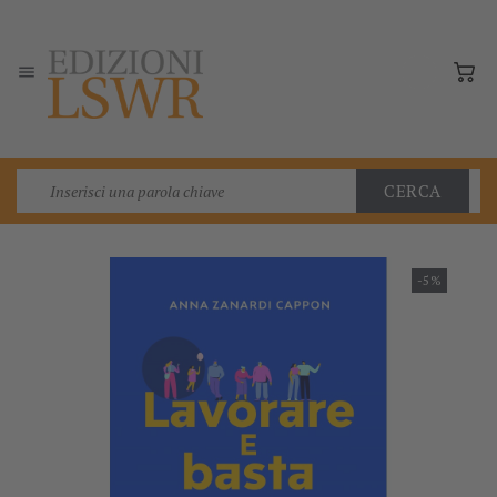

CERCA
-5%