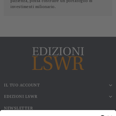
pazienza, possa costruire un portafoglio di
investimenti milionario.
IL TUO ACCOUNT

EDIZIONI LSWR

NEWSLETTER