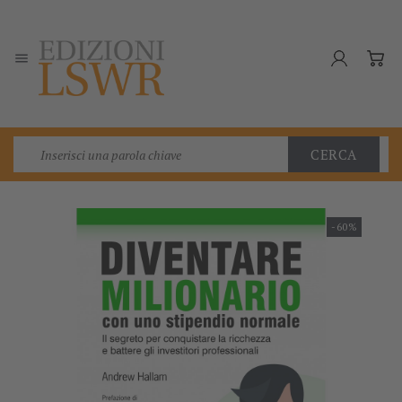

CERCA
-60%