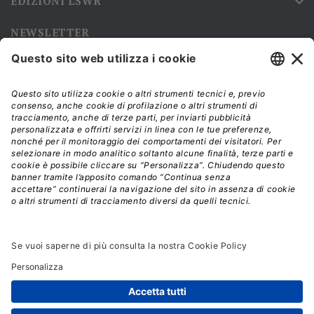
EDIZIONI LSWR

NEWSLETTER
Iscriviti alla nostra newsletter e rimani sempre aggiornato sulle
promozioni!
Modalità di acquisto e tempi di spedizione
Diritto di recesso
Privacy policy
Termini e condizioni d'uso
© 2026 - La Tribuna S.r.l. | P.IVA 01702840180 | C.F.
01107460337
Responsabile della Protezione dei Dati: dpo@lswr.it