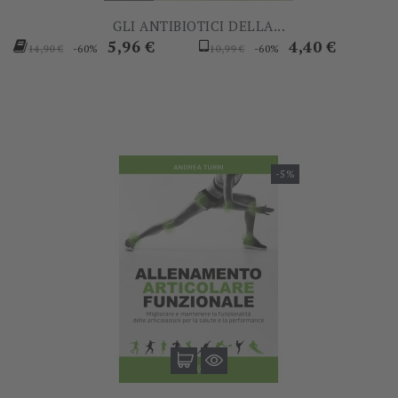
GLI ANTIBIOTICI DELLA...
Prezzo
Prezzo
Prezzo
Prezzo
5,96 €
4,40 €
-60%
-60%
14,90 €
10,99 €
base
base
-5%