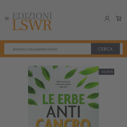

CERCA
-10,00 €