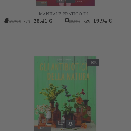
MANUALE PRATICO DI...
Prezzo
Prezzo
Prezzo
Prezzo
28,41 €
19,94 €
-5%
-5%
29,90 €
20,99 €
base
base
-60%