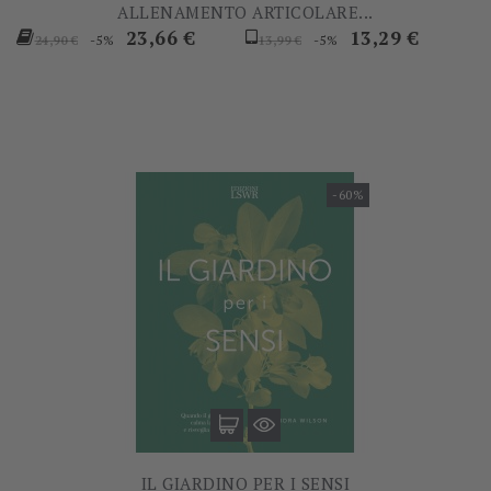
ALLENAMENTO ARTICOLARE...
Prezzo
Prezzo
Prezzo
Prezzo
23,66 €
13,29 €
-5%
-5%
24,90 €
13,99 €
base
base
-60%
IL GIARDINO PER I SENSI