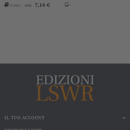
Prezzo
Prezzo
7,16 €
-
-60%
17,90 €
base
IL TUO ACCOUNT
