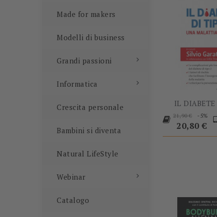
Made for makers
Modelli di business
Grandi passioni
Informatica
IL DIABETE 
Crescita personale
Prezzo
P
-5%
21,90 €
base
20,80 €
Bambini si diventa
Natural LifeStyle
Webinar
Catalogo