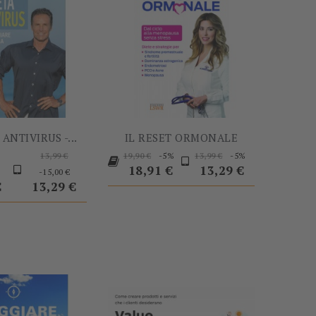
ANTIVIRUS -...
IL RESET ORMONALE
zo
Prezzo
Prezzo
Prezzo
Prezzo
Prezzo
-5%
-5%
13,99 €
19,90 €
13,99 €
Prezzo
base
Prezzo
base
base
18,91 €
13,29 €
-15,00 €
€
13,29 €
-60%
-5%