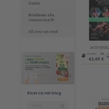
Outlet
Brindiamo alla
conoscenza!🍺
All you can read
BODYBUIL
Prezzo
P
-5%
44,90 €
base
42,65 €
Ricerca nel blog
