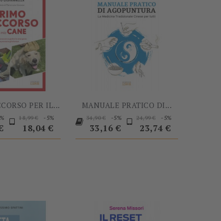
CORSO PER IL...
MANUALE PRATICO DI...
Prezzo
Prezzo
Prezzo
Prezzo
Prezzo
Prezzo
Prezzo
5%
-5%
-5%
-5%
18,99 €
34,90 €
24,99 €
base
base
base
€
18,04 €
33,16 €
23,74 €
-15,00 €
-5%