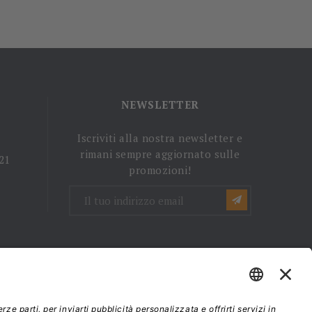
NEWSLETTER
Iscriviti alla nostra newsletter e
rimani sempre aggiornato sulle
 21
promozioni!
mini e condizioni d'uso