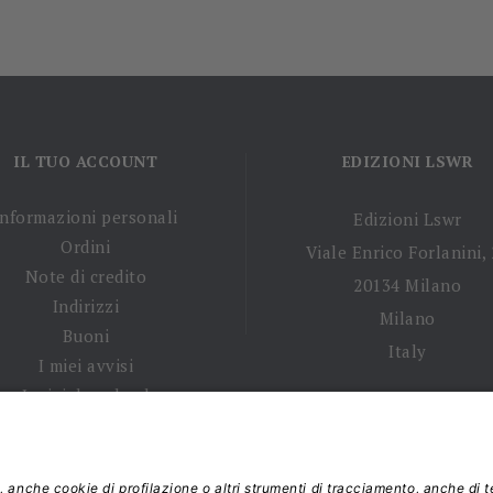
IL TUO ACCOUNT
EDIZIONI LSWR
Informazioni personali
Edizioni Lswr
Ordini
Viale Enrico Forlanini,
Note di credito
20134 Milano
Indirizzi
Milano
Buoni
Italy
I miei avvisi
I miei download
 tempi di spedizione
|
Diritto di recesso
|
Privacy policy
|
Ter