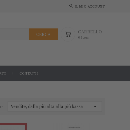
IL MIO ACCOUNT
CARRELLO
CERCA
0 Item
RTO
CONTATTI
-5%
-5%

Vendite, dalla più alta alla più bassa
r: