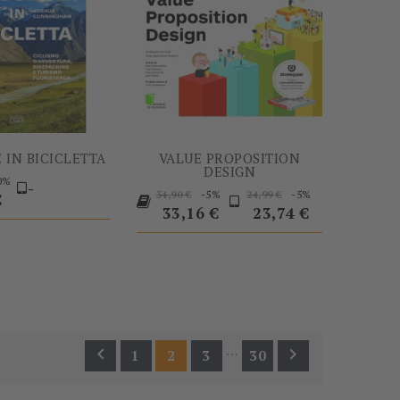
 IN BICICLETTA
VALUE PROPOSITION
DESIGN
0%
-
Prezzo
Prezzo
Prezzo
Prezzo
-5%
-5%
o
34,90 €
24,99 €
€
base
base
33,16 €
23,74 €
…


1
2
3
30