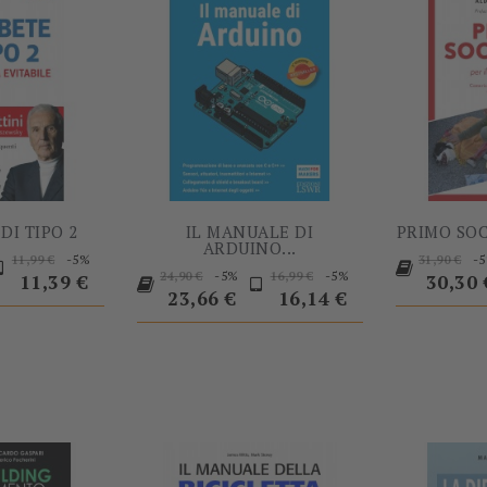
DI TIPO 2
IL MANUALE DI
PRIMO SOC
ARDUINO...
rezzo
Prezzo
Prezzo
Prezzo
-5%
-
11,99 €
31,90 €
Prezzo
Prezzo
Prezzo
Prezzo
-5%
-5%
base
24,90 €
16,99 €
base
11,39 €
30,30 
base
base
23,66 €
16,14 €
-5%
-50%