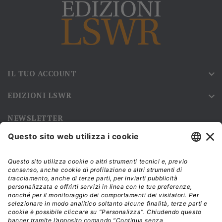
IL TUO ACCOUNT

EDIZIONI LSWR

NEWSLETTER
Iscriviti alla nostra newsletter e rimani sempre aggiornato sulle
promozioni!
Modalità di acquisto e tempi di spedizione
Diritto di recesso