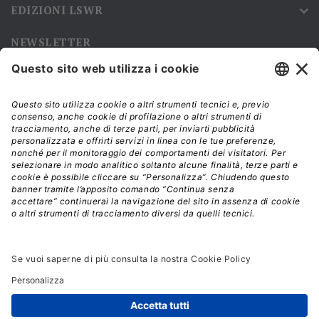
EDIZIONI LSWR

NEWSLETTER
Iscriviti alla nostra newsletter e rimani sempre aggiornato sulle
promozioni!
Modalità di acquisto e tempi di spedizione
Diritto di recesso
Privacy policy
Termini e condizioni d'uso
© 2026 - La Tribuna S.r.l. | P.IVA 01702840180 | C.F.
01107460337