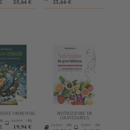
base
base
€
25,64 €
23,66 €
-60%
-5%
SSERE ONNIVORI
NUTRIZIONE IN
GRAVIDANZA
Prezzo
Prezzo
0%
-5%
20,99 €
Prezzo
Prezzo
Prezzo
Prezzo
-5%
-5%
o
base
19,90 €
9,99 €
€
19,94 €