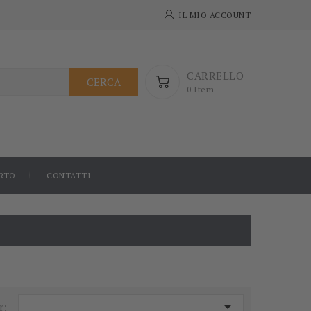
IL MIO ACCOUNT
CARRELLO
CERCA
0 Item
RTO
CONTATTI

r: