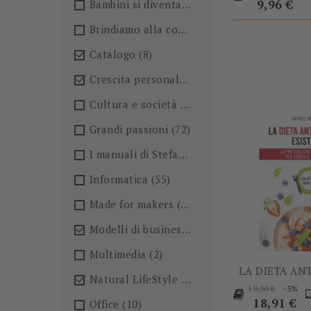
base
Prezzo
9,96 €
Bambini si diventa
(4)
Brindiamo alla conoscenza!🍺
(27)
Catalogo
(8)

Crescita personale
(36)

Cultura e società
(36)
Grandi passioni
(72)
I manuali di Stefano Anselmo
(6)
Informatica
(55)
Made for makers
(13)
Modelli di business
(57)

Multimedia
(2)
LA DIETA AN
Natural LifeStyle
(4)

Prezzo
P
-5%
19,90 €
base
18,91 €
Office
(10)