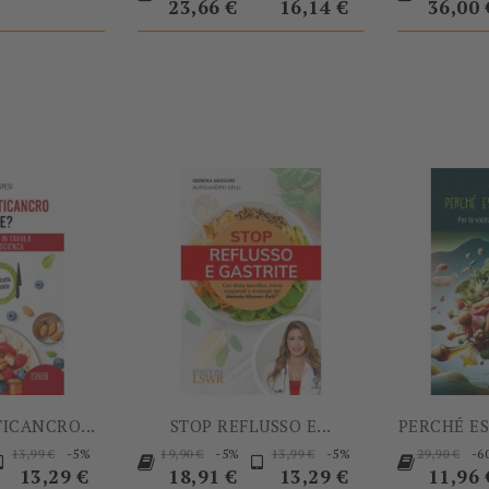
base
base
base
23,66 €
16,14 €
36,00 
-5%
-5%
TICANCRO...
STOP REFLUSSO E...
PERCHÉ E
rezzo
Prezzo
Prezzo
Prezzo
Prezzo
Prezzo
Prezzo
Prezzo
-5%
-5%
-5%
-6
13,99 €
19,90 €
13,99 €
29,90 €
base
base
base
base
Prezz
13,29 €
18,91 €
13,29 €
11,96 