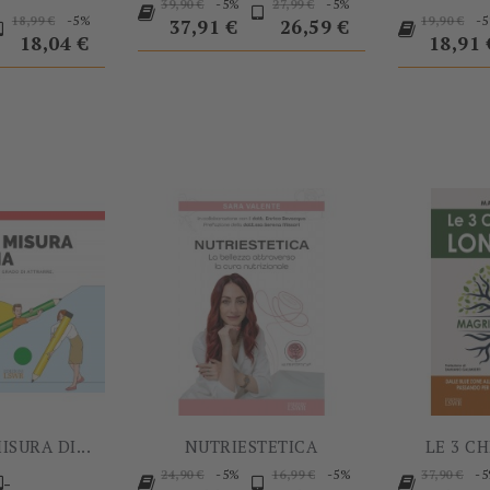
Prezzo
Prezzo
Prezzo
Prezzo
-5%
-5%
39,90 €
27,99 €
rezzo
Prezzo
Prezzo
Prezzo
-5%
-
18,99 €
base
base
19,90 €
37,91 €
26,59 €
base
base
18,04 €
18,91 
-60%
-5%
ISURA DI...
NUTRIESTETICA
LE 3 CH
Prezzo
Prezzo
Prezzo
Prezzo
Prezzo
-5%
-5%
-
24,90 €
16,99 €
37,90 €
-