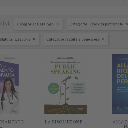
tivi
Categorie: Catalogo
Categorie: Crescita personale

-5%
-5%
Natural LifeStyle
Categorie: Salute e benessere


LENAMENTO
LA RIVOLUZIONE...
ALLA 
..
F