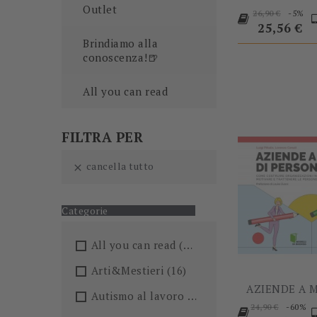
Outlet
Prezzo
P
-5%
26,90 €
base
25,56 €
Brindiamo alla
conoscenza!🍺
All you can read
FILTRA PER
cancella tutto

Categorie
All you can read
(205)
Arti&Mestieri
(16)
AZIENDE A M
Autismo al lavoro
(5)
Prezzo
-60%
24,90 €