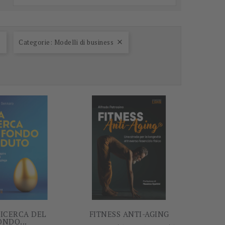
Categorie: Modelli di business


-5%
-5%
RICERCA DEL
FITNESS ANTI-AGING
ONDO...