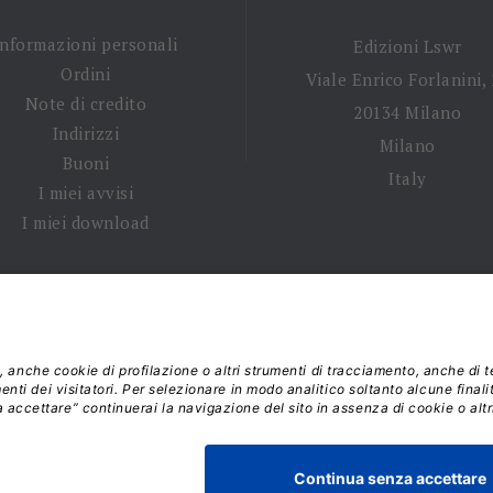
Informazioni personali
Edizioni Lswr
Ordini
Viale Enrico Forlanini,
Note di credito
20134 Milano
Indirizzi
Milano
Buoni
Italy
I miei avvisi
I miei download
 tempi di spedizione
|
Diritto di recesso
|
Privacy policy
|
Ter
 2026 - La Tribuna S.r.l. | P.IVA 01702840180 | C.F. 011074603
Responsabile della Protezione dei Dati: dpo@lswr.it
Viale Enrico Forlanini, 21 - 20134 Milano (MI)
ordinilswr@lswr.it - 02.88184.270