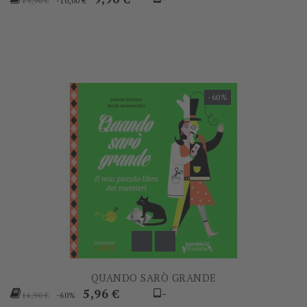
-10,00 €
19,90 €
base
-60%
QUANDO SARÒ GRANDE
Prezzo
Prezzo
5,96 €
-
-60%
14,90 €