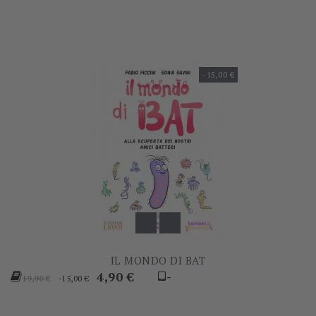
-15,00 €
IL MONDO DI BAT
Prezzo
Prezzo
4,90 €
-
-15,00 €
19,90 €
base