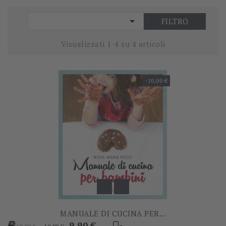

FILTRO
Visualizzati 1-4 su 4 articoli
-10,00 €
MANUALE DI CUCINA PER...
Prezzo
Prezzo
9,90 €
-