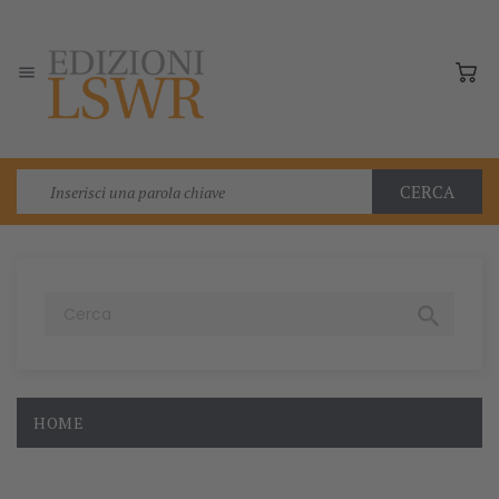

CERCA

HOME