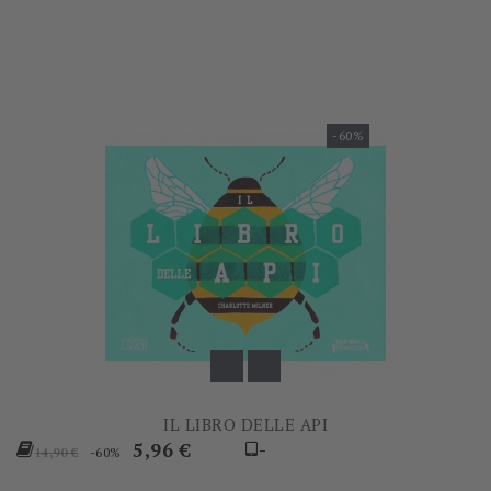
base
-60%
IL LIBRO DELLE API
Prezzo
Prezzo
5,96 €
-
-60%
14,90 €
base