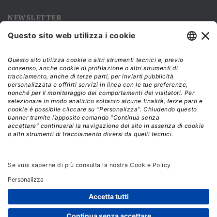
NEWSLETTER
Iscriviti alla nostra newsletter e rimani sempre aggiornato sulle
promozioni!
Modalità di acquisto e tempi di spedizione
Diritto di recesso
Privacy policy
Termini e condizioni d'uso
© 2026 - La Tribuna S.r.l. | P.IVA 01702840180 | C.F.
01107460337
Responsabile della Protezione dei Dati: dpo@lswr.it