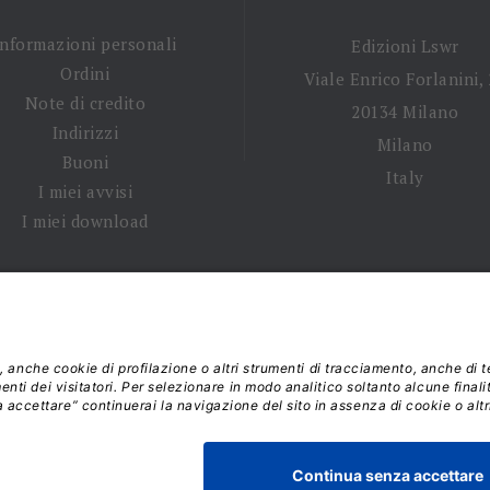
Informazioni personali
Edizioni Lswr
Ordini
Viale Enrico Forlanini,
Note di credito
20134 Milano
Indirizzi
Milano
Buoni
Italy
I miei avvisi
I miei download
 tempi di spedizione
|
Diritto di recesso
|
Privacy policy
|
Ter
 2026 - La Tribuna S.r.l. | P.IVA 01702840180 | C.F. 011074603
Responsabile della Protezione dei Dati: dpo@lswr.it
Viale Enrico Forlanini, 21 - 20134 Milano (MI)
ordinilswr@lswr.it - 02.88184.270