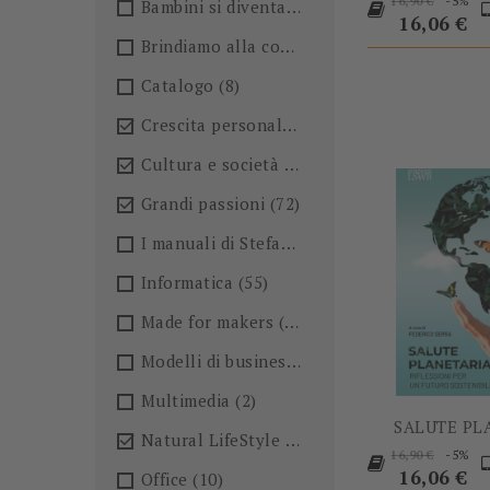
-5%
16,90 €
Bambini si diventa
(4)
base
16,06 €
Brindiamo alla conoscenza!🍺
(27)
Catalogo
(8)
Crescita personale
(36)

Cultura e società
(36)

Grandi passioni
(72)

I manuali di Stefano Anselmo
(6)
Informatica
(55)
Made for makers
(13)
Modelli di business
(57)
Multimedia
(2)
SALUTE PL
Natural LifeStyle
(4)

Prezzo
P
-5%
16,90 €
base
16,06 €
Office
(10)