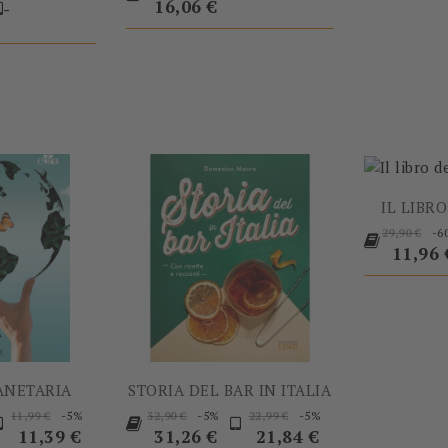
base
16,06 €
-
-5%
-5%
IL LIBR
Prezzo
-6
29,90 €
base
Prezz
11,96 
ANETARIA
STORIA DEL BAR IN ITALIA
rezzo
Prezzo
Prezzo
Prezzo
Prezzo
Prezzo
Prezzo
-5%
-5%
-5%
11,99 €
32,90 €
22,99 €
base
base
base
11,39 €
31,26 €
21,84 €