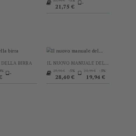
-5%
22,90 €
-
base
21,75 €
-60%
-5%
O DELLA BIRRA
IL NUOVO MANUALE DEL...
Prezzo
Prezzo
Prezzo
Prezzo
0%
-5%
-5%
29,90 €
20,99 €
-
o
base
base
€
28,40 €
19,94 €