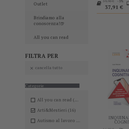
Prezzo
P
-5%
39,90 €
Outlet
base
37,91 €
Brindiamo alla
conoscenza!🍺
All you can read
FILTRA PER
cancella tutto

Categorie
All you can read
(205)
Arti&Mestieri
(16)

INQUIN
Autismo al lavoro
(5)
COGNI
Prezzo
P