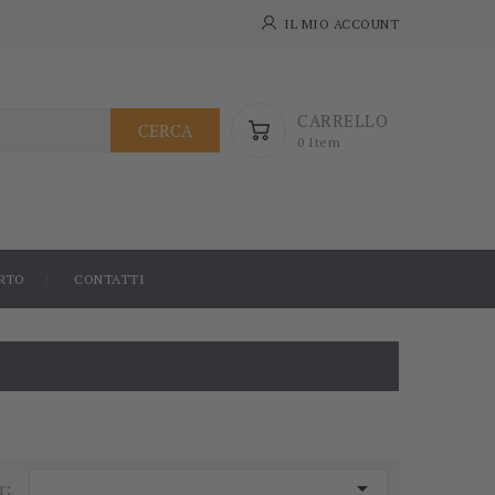
IL MIO ACCOUNT
CARRELLO
CERCA
0 Item
RTO
CONTATTI

r: