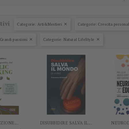
tivi
Categorie: Arti&Mestieri
Categorie: Crescita persona

-5%
-5%
Grandi passioni
Categorie: Natural LifeStyle


ZIONE...
DISUBBIDIRE SALVA IL...
NEURODI