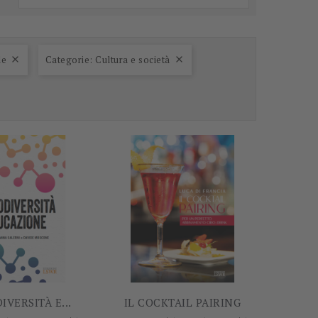
le
Categorie: Cultura e società


-60%
-5%
VERSITÀ E...
IL COCKTAIL PAIRING