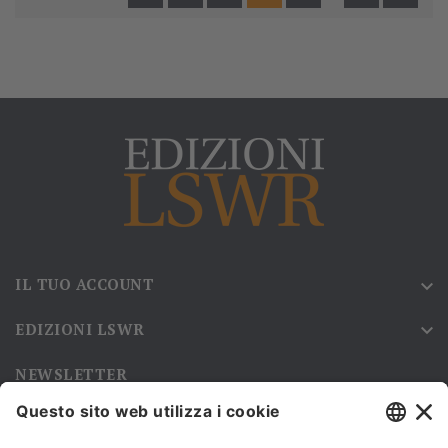
IL TUO ACCOUNT

EDIZIONI LSWR

NEWSLETTER
Iscriviti alla nostra newsletter e rimani sempre aggiornato sulle
promozioni!