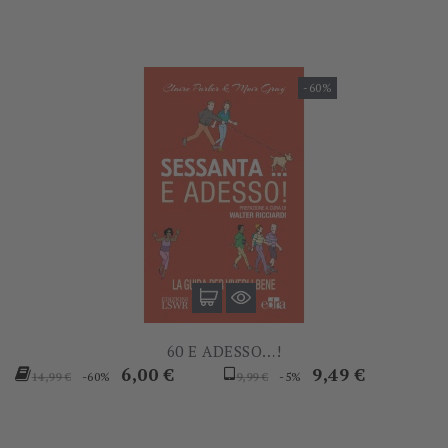
-60%
60 E ADESSO…!
Prezzo
Prezzo
Prezzo
Prezzo
6,00 €
9,49 €
-60%
-5%
14,99 €
9,99 €
base
base