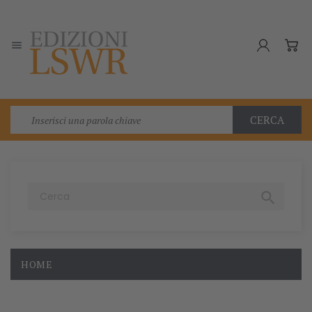

CERCA

HOME