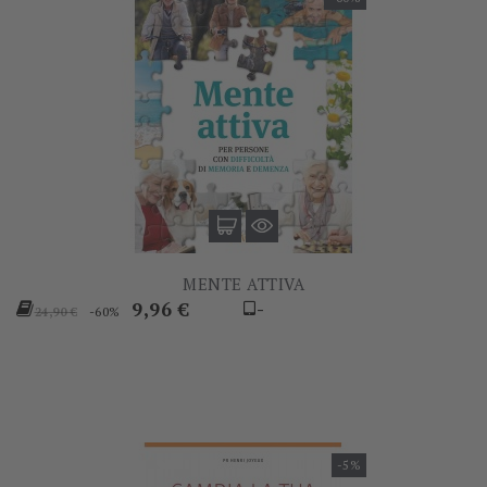
MENTE ATTIVA
Prezzo
Prezzo
9,96 €
-
-60%
24,90 €
base
-5%