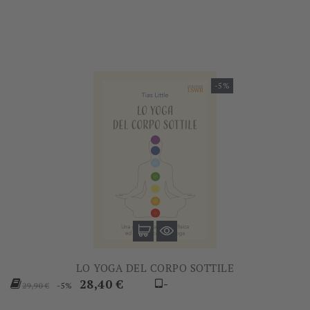
base
base
-5%
LO YOGA DEL CORPO SOTTILE
Prezzo
Prezzo
28,40 €
-
-5%
29,90 €
base