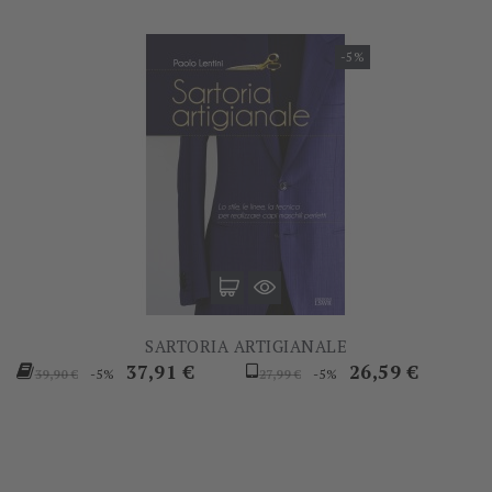
-5%
SARTORIA ARTIGIANALE
Prezzo
Prezzo
Prezzo
Prezzo
37,91 €
26,59 €
-5%
-5%
39,90 €
27,99 €
base
base