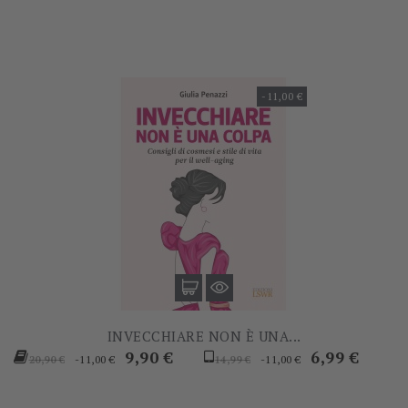
-11,00 €
INVECCHIARE NON È UNA...
Prezzo
Prezzo
Prezzo
Prezzo
9,90 €
6,99 €
-11,00 €
-11,00 €
20,90 €
14,99 €
base
base