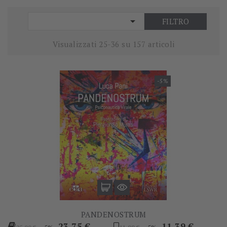

FILTRO
Visualizzati 25-36 su 157 articoli
-5%
PANDENOSTRUM
Prezzo
Prezzo
Prezzo
Prezzo
23,75 €
11,39 €