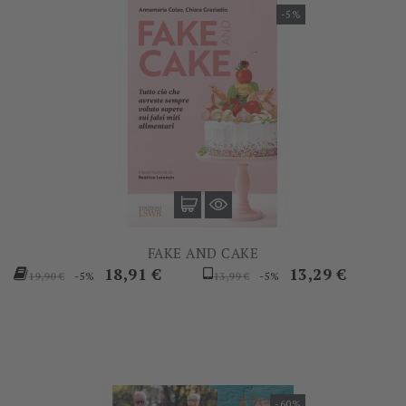
-5%
FAKE AND CAKE
Prezzo
Prezzo
Prezzo
Prezzo
18,91 €
13,29 €
-5%
-5%
19,90 €
13,99 €
base
base
-60%