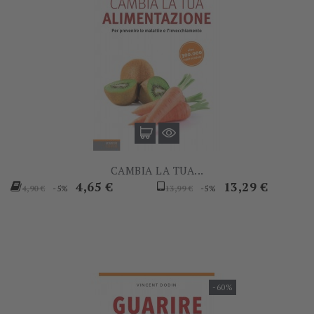
CAMBIA LA TUA...
Prezzo
Prezzo
Prezzo
Prezzo
4,65 €
13,29 €
-5%
-5%
4,90 €
13,99 €
base
base
-60%