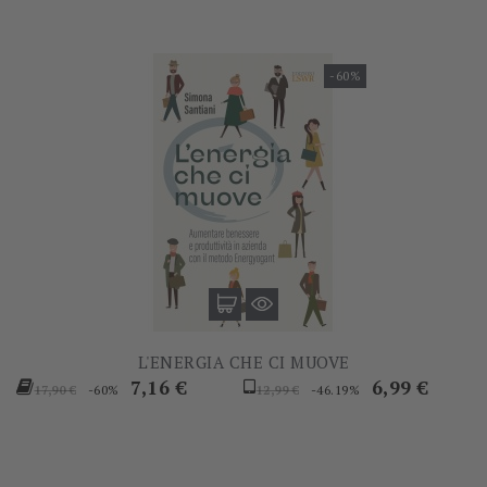
-60%
L'ENERGIA CHE CI MUOVE
Prezzo
Prezzo
Prezzo
Prezzo
7,16 €
6,99 €
-60%
-46.19%
17,90 €
12,99 €
base
base