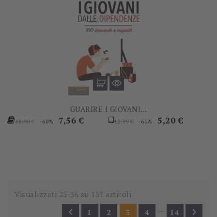
GUARIRE I GIOVANI...
Prezzo
Prezzo
Prezzo
Prezzo
7,56 €
5,20 €
-60%
-60%
18,90 €
12,99 €
base
base
Visualizzati 25-36 su 157 articoli
…


1
2
3
4
14