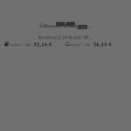
-5%
MANUALE DI MAKE-UP...
Prezzo
Prezzo
Prezzo
Prezzo
52,16 €
36,15 €
-5%
-5%
54,90 €
38,05 €
base
base