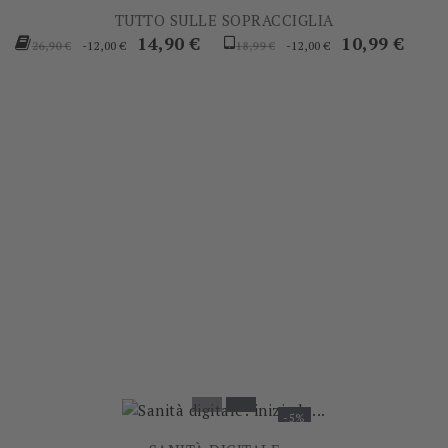
TUTTO SULLE SOPRACCIGLIA
Prezzo
Prezzo
Prezzo
Prezzo
14,90 €
10,99 €
-12,00 €
-12,00 €
26,90 €
18,99 €
base
base
-5%