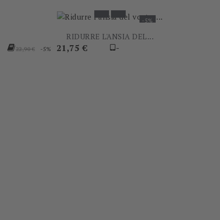
-5%
RIDURRE L'ANSIA DEL...
Prezzo
Prezzo
21,75 €
-
-5%
22,90 €
base