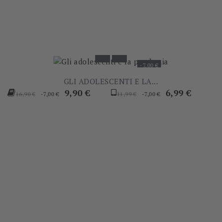
-7,00 €
GLI ADOLESCENTI E LA...
Prezzo
Prezzo
Prezzo
Prezzo
9,90 €
6,99 €
-7,00 €
-7,00 €
16,90 €
11,99 €
base
base