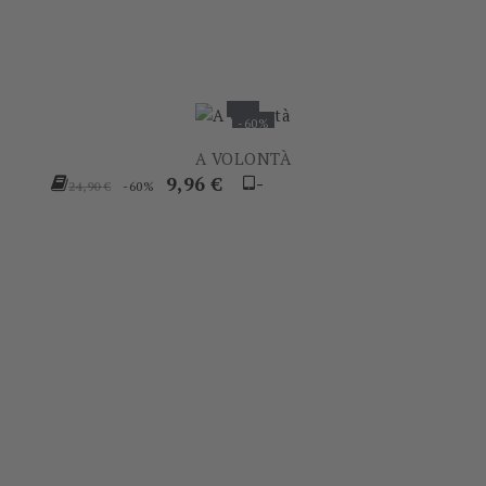
-60%
A VOLONTÀ
Prezzo
Prezzo
9,96 €
-
-60%
24,90 €
base