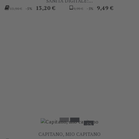
SANITÀ DIGITALE:...
Prezzo
Prezzo
Prezzo
Prezzo
13,20 €
9,49 €
-5%
-5%
13,90 €
9,99 €
base
base
-5%
CAPITANO, MIO CAPITANO