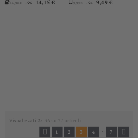
Prezzo
Prezzo
Prezzo
Prezzo
14,15 €
9,49 €
-5%
-5%
14,90 €
9,99 €
base
base
Visualizzati 25-36 su 77 articoli
…


1
2
3
4
7