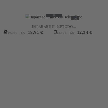
-5%
IMPARARE IL METODO...
Prezzo
Prezzo
Prezzo
Prezzo
18,91 €
12,34 €
-5%
-5%
19,90 €
12,99 €
base
base