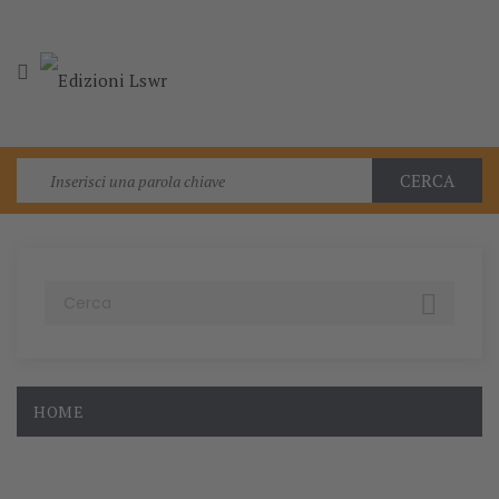

CERCA

HOME