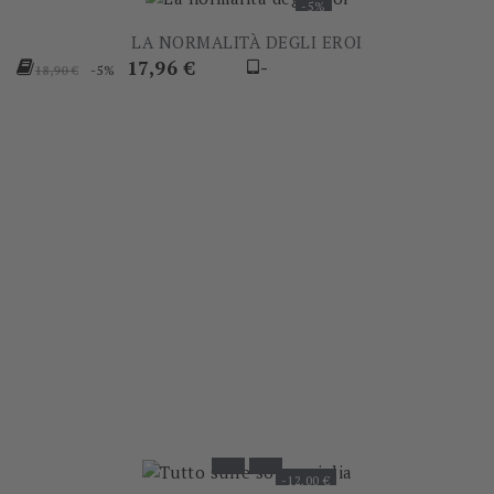
-5%
LA NORMALITÀ DEGLI EROI
Prezzo
Prezzo
17,96 €
-
-5%
18,90 €
base
-12,00 €