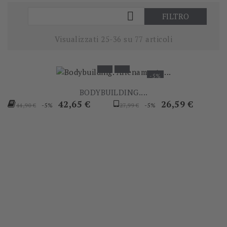

FILTRO
Visualizzati 25-36 su 77 articoli
-5%
BODYBUILDING....
Prezzo
Prezzo
Prezzo
Prezzo
42,65 €
26,59 €
-5%
-5%
44,90 €
27,99 €
base
base