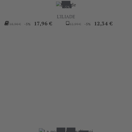
-5%
L'ILIADE
Prezzo
Prezzo
Prezzo
Prezzo
17,96 €
12,34 €
-5%
-5%
18,90 €
12,99 €
base
base