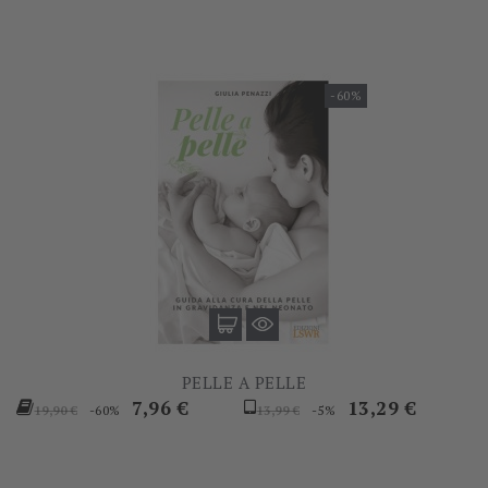
-60%
PELLE A PELLE
Prezzo
Prezzo
Prezzo
Prezzo
7,96 €
13,29 €
-60%
-5%
19,90 €
13,99 €
base
base