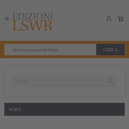

CERCA

HOME