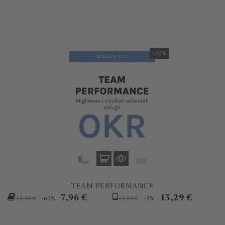
-60%
TEAM PERFORMANCE
Prezzo
Prezzo
Prezzo
Prezzo
7,96 €
13,29 €
-60%
-5%
19,90 €
13,99 €
base
base