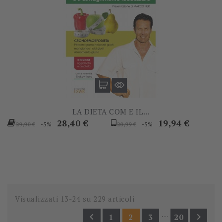
LA DIETA COM E IL...
Prezzo
Prezzo
Prezzo
Prezzo
28,40 €
19,94 €
-5%
-5%
29,90 €
20,99 €
base
base
Visualizzati 13-24 su 229 articoli
…


1
2
3
20