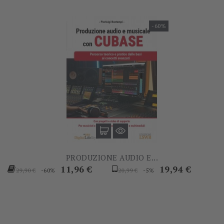
-60%
PRODUZIONE AUDIO E...
Prezzo
Prezzo
Prezzo
Prezzo
11,96 €
19,94 €
-60%
-5%
29,90 €
20,99 €
base
base