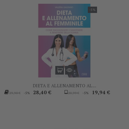
-5%
DIETA E ALLENAMENTO AL...
Prezzo
Prezzo
Prezzo
Prezzo
28,40 €
19,94 €
-5%
-5%
29,90 €
20,99 €
base
base