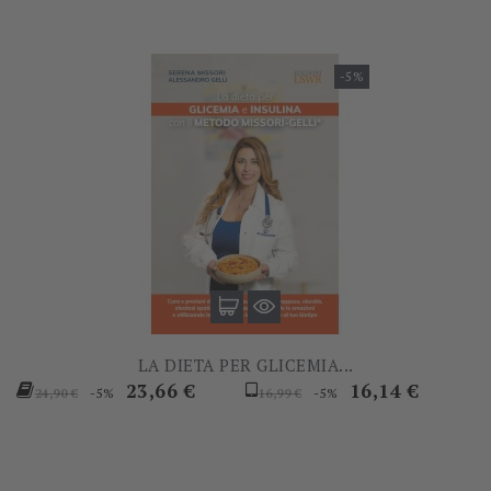
-5%
LA DIETA PER GLICEMIA...
Prezzo
Prezzo
Prezzo
Prezzo
23,66 €
16,14 €
-5%
-5%
24,90 €
16,99 €
base
base