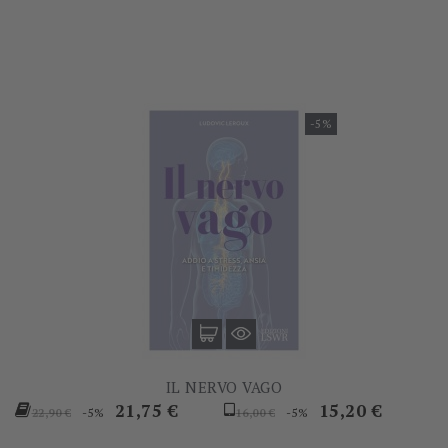
base
base
-5%
IL NERVO VAGO
Prezzo
Prezzo
Prezzo
Prezzo
21,75 €
15,20 €
-5%
-5%
22,90 €
16,00 €
base
base