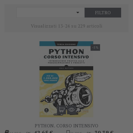

FILTRO
Visualizzati 13-24 su 229 articoli
-5%
PYTHON. CORSO INTENSIVO
Prezzo
Prezzo
Prezzo
Prezzo
42,65 €
30,39 €