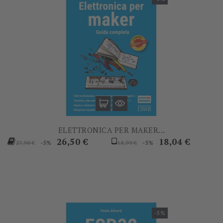
ELETTRONICA PER MAKER...
Prezzo
Prezzo
Prezzo
Prezzo
26,50 €
18,04 €
-5%
-5%
27,90 €
18,99 €
base
base
-5%