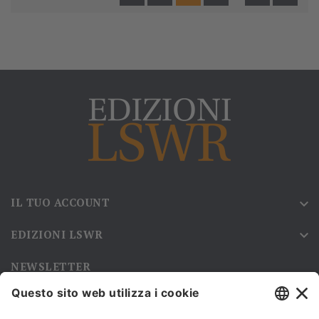
IL TUO ACCOUNT

EDIZIONI LSWR

NEWSLETTER
Iscriviti alla nostra newsletter e rimani sempre aggiornato sulle
promozioni!